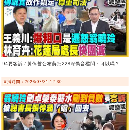
94要客訴 / 黃偉哲公布蔣批228深偽音檔問：可以嗎？
直播時間：2026/07/31 12:30