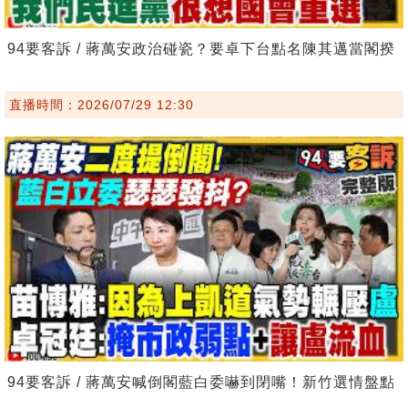
94要客訴 / 蔣萬安政治碰瓷？要卓下台點名陳其邁當閣揆
直播時間：2026/07/29 12:30
94要客訴 / 蔣萬安喊倒閣藍白委嚇到閉嘴！新竹選情盤點