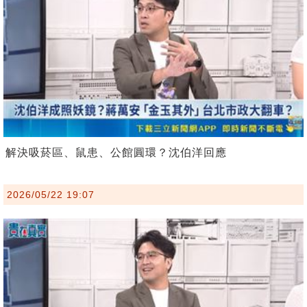
解決吸菸區、鼠患、公館圓環？沈伯洋回應
2026/05/22 19:07