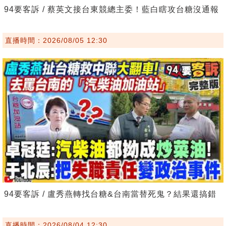
94要客訴 / 蔡英文接台東競總主委！藍白瞎攻台糖沒通報
直播時間：2026/08/05 12:30
94要客訴 / 盧秀燕轉找台糖&台南當替死鬼？結果還搞錯
直播時間：2026/08/04 12:30