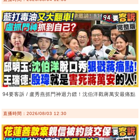
94要客訴 / 盧秀燕抓門神迴力鏢！沈伯洋戳蔣萬安最痛點
直播時間：2026/08/03 12:30