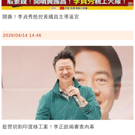
開撕！李貞秀怒控黃國昌主導逼宮
2026/04/14 14:46
藍營切割印度移工案！李正皓揭審查內幕