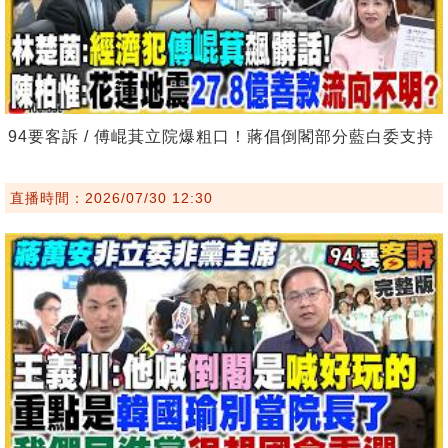
94要客訴 / 傅崐萁立院爆粗口！蔣倡倒閣部分藍白委支持
直播時間：2026/07/30 12:30