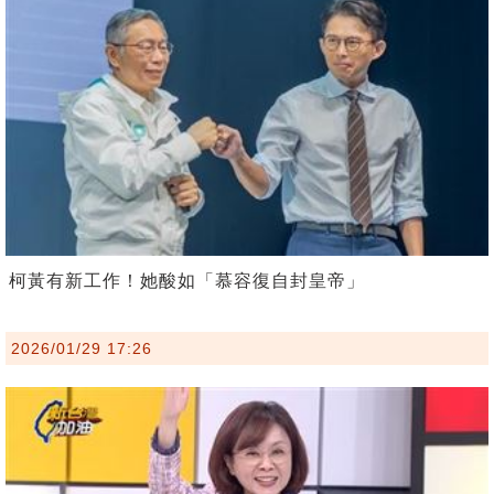
柯黃有新工作！她酸如「慕容復自封皇帝」
2026/01/29 17:26