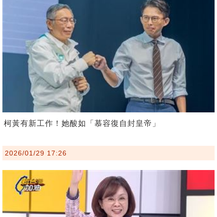
柯黃有新工作！她酸如「慕容復自封皇帝」
2026/01/29 17:26