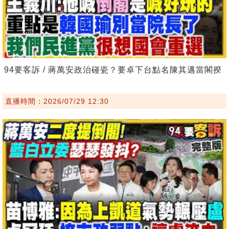
94要客訴 / 蔣萬安政治碰瓷？要卓下台點名陳其邁當閣揆
直播時間：2026/07/29 12:30