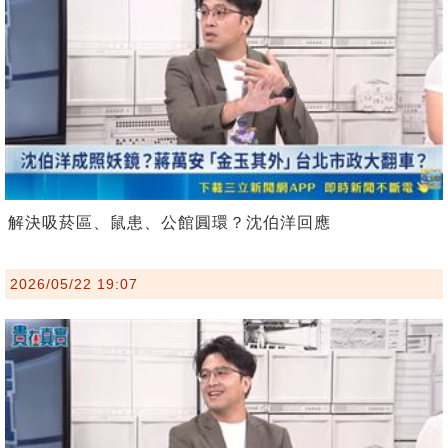
解決吸菸區、鼠患、公館圓環？沈伯洋回應
2026/05/22 19:07