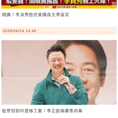
開撕！李貞秀怒控黃國昌主導逼宮
2026/04/14 14:46
藍營切割印度移工案！李正皓揭審查內幕