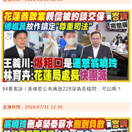
94要客訴 / 黃偉哲公布蔣批228深偽音檔問：可以嗎？
直播時間：2026/07/31 12:30