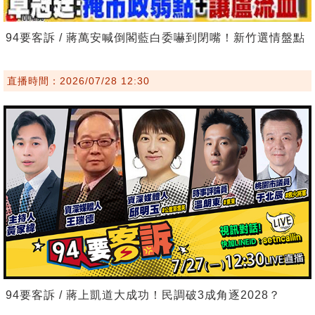
94要客訴 / 蔣萬安喊倒閣藍白委嚇到閉嘴！新竹選情盤點
直播時間：2026/07/28 12:30
94要客訴 / 蔣上凱道大成功！民調破3成角逐2028？