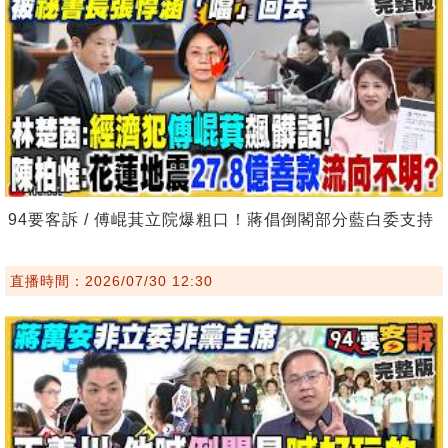
94要客訴 / 傅崐萁立院爆粗口！蔣倡倒閣部分藍白委支持
直播時間：2026/07/30 12:30