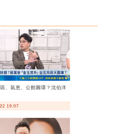
菸區、鼠患、公館圓環？沈伯洋
22 19:07