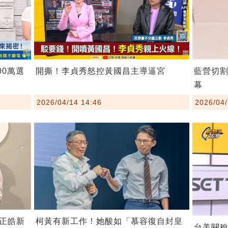
00萬選
開撕！李貞秀怒控黃國昌主導逼宮
藍營切
幕
2026/04/14 14:46
2026/04/
柯黃有新工作！她酸如「慕容復自封皇
正皓新
台美關