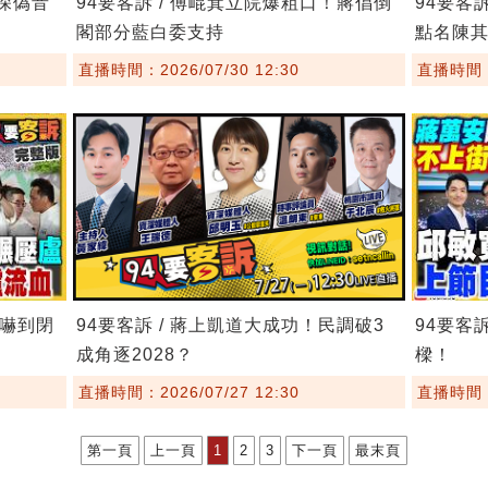
8深偽音
94要客訴 / 傅崐萁立院爆粗口！蔣倡倒
94要客
閣部分藍白委支持
點名陳
直播時間：2026/07/30 12:30
直播時間：2
委嚇到閉
94要客訴 / 蔣上凱道大成功！民調破3
94要客
成角逐2028？
樑！
直播時間：2026/07/27 12:30
直播時間：2
第一頁
上一頁
1
2
3
下一頁
最末頁