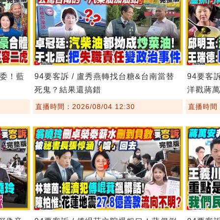
主委！藍
94要客訴 / 盧秀燕轉找台糖&台南當替
94要客
死鬼？結果還搞錯
洋戳蔣
直播時間：2026/08/04 12:30
直播時間：2