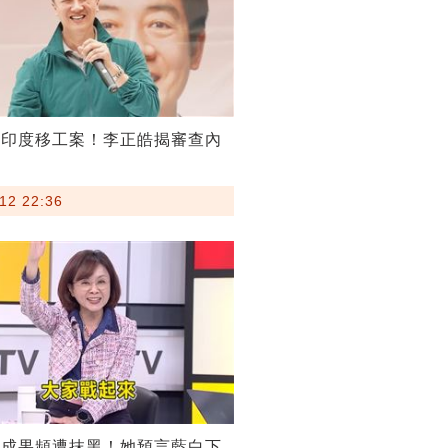
割印度移工案！李正皓揭審查內
12 22:36
稅成果頻遭抹黑！她預言藍白下