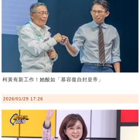
柯黃有新工作！她酸如「慕容復自封皇帝」
2026/01/29 17:26