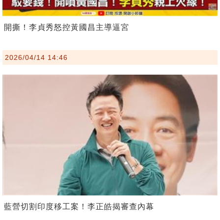
開撕！李貞秀怒控黃國昌主導逼宮
2026/04/14 14:46
藍營切割印度移工案！李正皓揭審查內幕