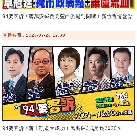
94要客訴 / 蔣萬安喊倒閣藍白委嚇到閉嘴！新竹選情盤點
直播時間：2026/07/28 12:30
94要客訴 / 蔣上凱道大成功！民調破3成角逐2028？