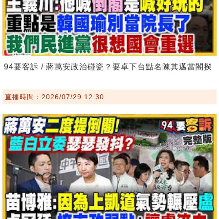
94要客訴 / 蔣萬安政治碰瓷？要卓下台點名陳其邁當閣揆
直播時間：2026/07/29 12:30