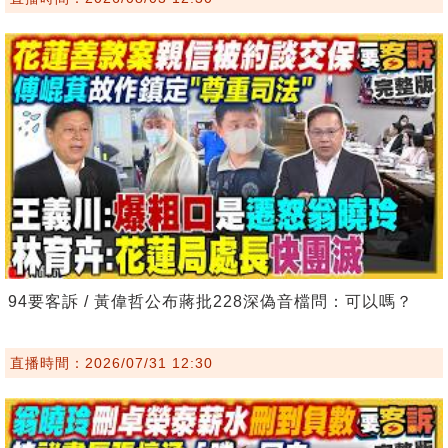
94要客訴 / 黃偉哲公布蔣批228深偽音檔問：可以嗎？
直播時間：2026/07/31 12:30