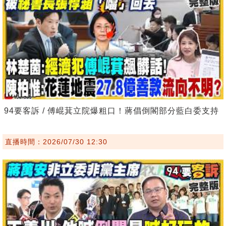
94要客訴 / 傅崐萁立院爆粗口！蔣倡倒閣部分藍白委支持
直播時間：2026/07/30 12:30