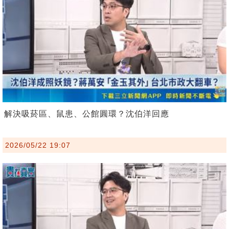
解決吸菸區、鼠患、公館圓環？沈伯洋回應
2026/05/22 19:07