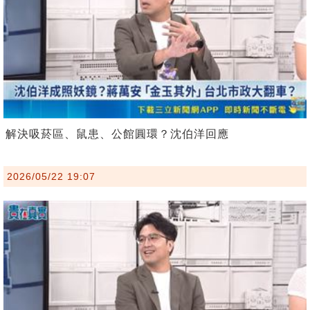
解決吸菸區、鼠患、公館圓環？沈伯洋回應
2026/05/22 19:07