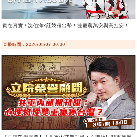
貴在真實 / 沈伯洋x莊競程出擊！雙殺蔣萬安與高虹安！
直播時間：2026/08/07 00:00