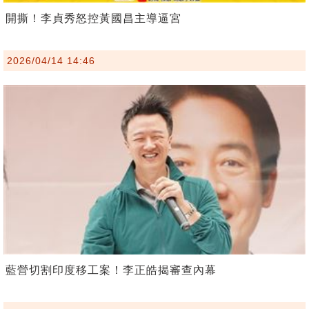
開撕！李貞秀怒控黃國昌主導逼宮
2026/04/14 14:46
藍營切割印度移工案！李正皓揭審查內幕