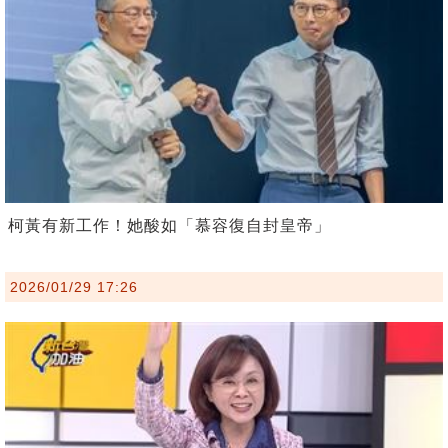
柯黃有新工作！她酸如「慕容復自封皇帝」
2026/01/29 17:26