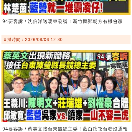
94要客訴 / 沈伯洋送暖東發號！新竹縣鄭朝方有機會贏
直播時間：2026/08/06 12:30
94要客訴 / 蔡英文接台東競總主委！藍白瞎攻台糖沒通報