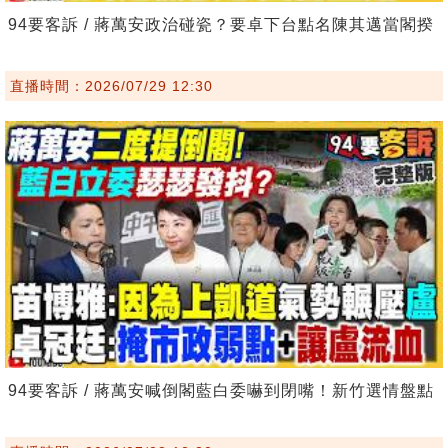
94要客訴 / 蔣萬安政治碰瓷？要卓下台點名陳其邁當閣揆
直播時間：2026/07/29 12:30
94要客訴 / 蔣萬安喊倒閣藍白委嚇到閉嘴！新竹選情盤點