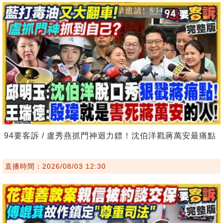
94要客訴 / 盧秀燕抓門神迴力鏢！沈伯洋戳蔣萬安最痛點
直播時間：2026/08/03 12:30