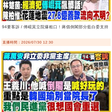
94要客訴 / 傅崐萁立院爆粗口！蔣倡倒閣部分藍白委支持
直播時間：2026/07/30 12:30