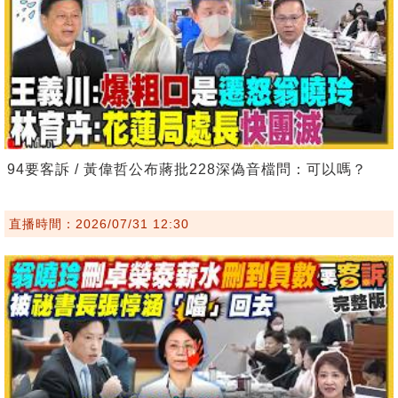
94要客訴 / 黃偉哲公布蔣批228深偽音檔問：可以嗎？
直播時間：2026/07/31 12:30