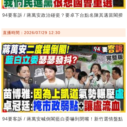
94要客訴 / 蔣萬安政治碰瓷？要卓下台點名陳其邁當閣揆
直播時間：2026/07/29 12:30
94要客訴 / 蔣萬安喊倒閣藍白委嚇到閉嘴！新竹選情盤點