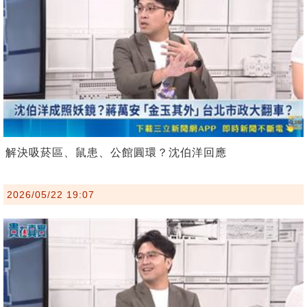
解決吸菸區、鼠患、公館圓環？沈伯洋回應
2026/05/22 19:07