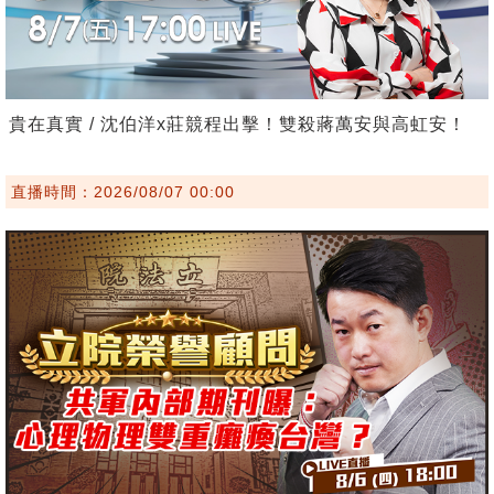
貴在真實 / 沈伯洋x莊競程出擊！雙殺蔣萬安與高虹安！
直播時間：2026/08/07 00:00