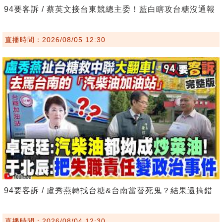
94要客訴 / 蔡英文接台東競總主委！藍白瞎攻台糖沒通報
直播時間：2026/08/05 12:30
94要客訴 / 盧秀燕轉找台糖&台南當替死鬼？結果還搞錯
直播時間：2026/08/04 12:30