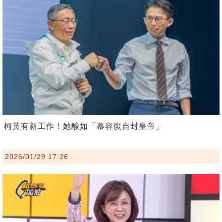
柯黃有新工作！她酸如「慕容復自封皇帝」
2026/01/29 17:26