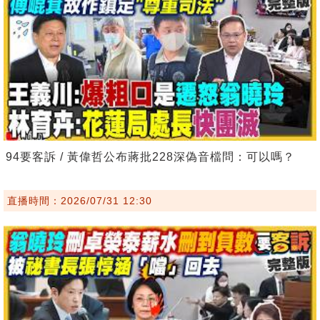
94要客訴 / 黃偉哲公布蔣批228深偽音檔問：可以嗎？
直播時間：2026/07/31 12:30