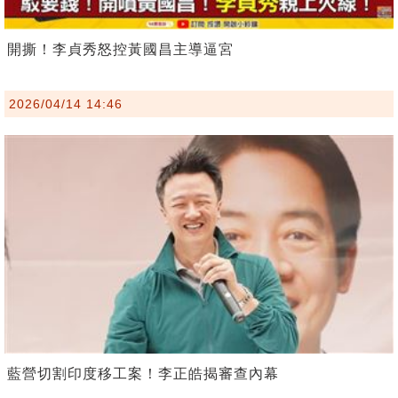
開撕！李貞秀怒控黃國昌主導逼宮
2026/04/14 14:46
藍營切割印度移工案！李正皓揭審查內幕