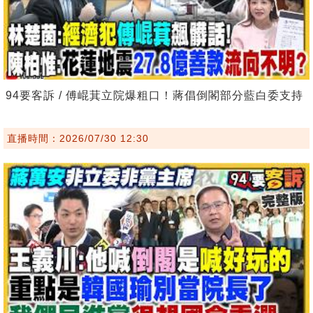
94要客訴 / 傅崐萁立院爆粗口！蔣倡倒閣部分藍白委支持
直播時間：2026/07/30 12:30