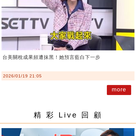
台美關稅成果頻遭抹黑！她預言藍白下一步
2026/01/19 21:05
more
精 彩 Live 回 顧