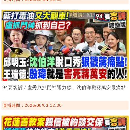
94要客訴 / 盧秀燕抓門神迴力鏢！沈伯洋戳蔣萬安最痛點
直播時間：2026/08/03 12:30