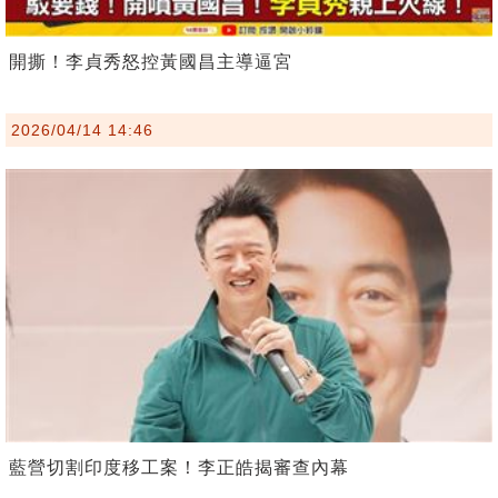
開撕！李貞秀怒控黃國昌主導逼宮
2026/04/14 14:46
藍營切割印度移工案！李正皓揭審查內幕