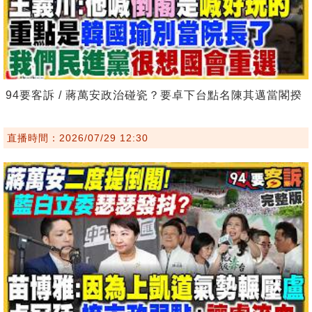
94要客訴 / 蔣萬安政治碰瓷？要卓下台點名陳其邁當閣揆
直播時間：2026/07/29 12:30