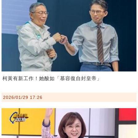
柯黃有新工作！她酸如「慕容復自封皇帝」
2026/01/29 17:26