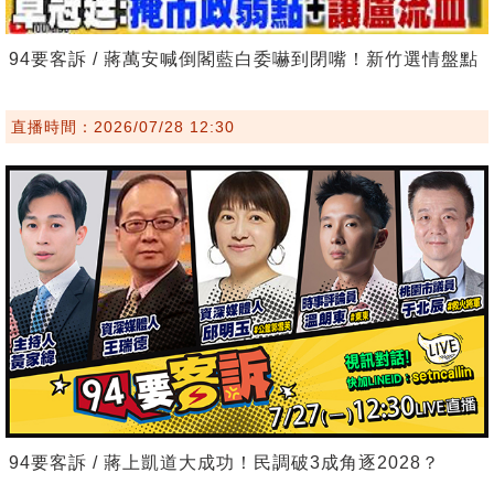
94要客訴 / 蔣萬安喊倒閣藍白委嚇到閉嘴！新竹選情盤點
直播時間：2026/07/28 12:30
94要客訴 / 蔣上凱道大成功！民調破3成角逐2028？