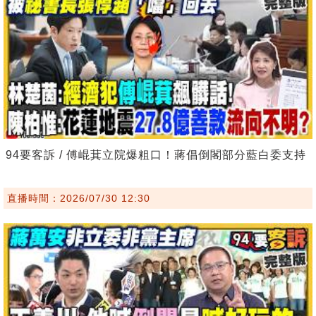
94要客訴 / 傅崐萁立院爆粗口！蔣倡倒閣部分藍白委支持
直播時間：2026/07/30 12:30