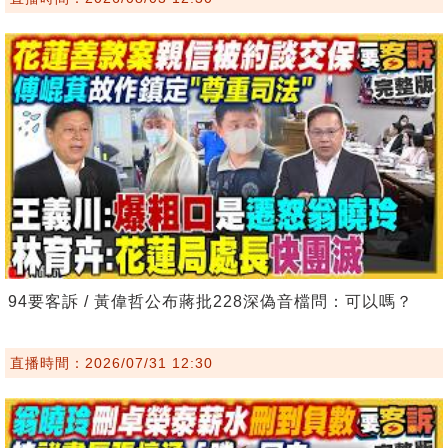
94要客訴 / 黃偉哲公布蔣批228深偽音檔問：可以嗎？
直播時間：2026/07/31 12:30