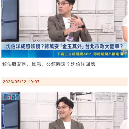
解決吸菸區、鼠患、公館圓環？沈伯洋回應
2026/05/22 19:07