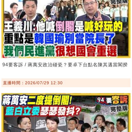
94要客訴 / 蔣萬安政治碰瓷？要卓下台點名陳其邁當閣揆
直播時間：2026/07/29 12:30