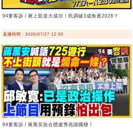
94要客訴 / 蔣上凱道大成功！民調破3成角逐2028？
直播時間：2026/07/27 12:30
94要客訴 / 蔣萬安急合體盧秀燕謝國樑！