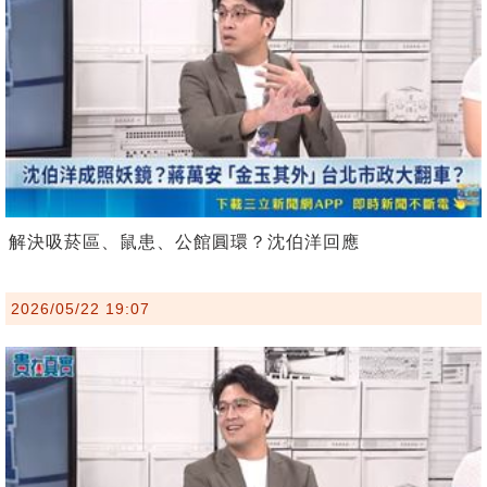
解決吸菸區、鼠患、公館圓環？沈伯洋回應
2026/05/22 19:07