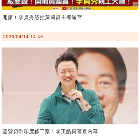
開撕！李貞秀怒控黃國昌主導逼宮
2026/04/14 14:46
藍營切割印度移工案！李正皓揭審查內幕