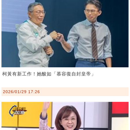
柯黃有新工作！她酸如「慕容復自封皇帝」
2026/01/29 17:26