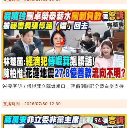
94要客訴 / 傅崐萁立院爆粗口！蔣倡倒閣部分藍白委支持
直播時間：2026/07/30 12:30