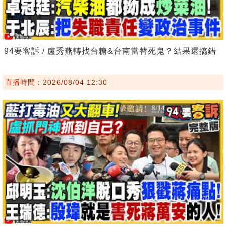
94要客訴 / 盧秀燕轉找台糖&台南當替死鬼？結果還搞錯
直播時間：2026/08/04 12:30