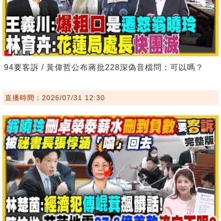
94要客訴 / 黃偉哲公布蔣批228深偽音檔問：可以嗎？
直播時間：2026/07/31 12:30