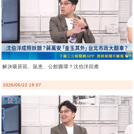
解決吸菸區、鼠患、公館圓環？沈伯洋回應
2026/05/22 19:07