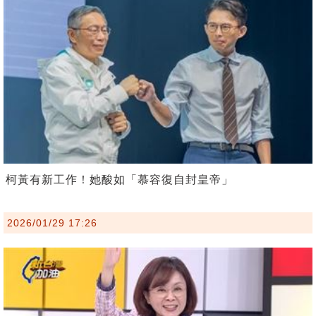
柯黃有新工作！她酸如「慕容復自封皇帝」
2026/01/29 17:26