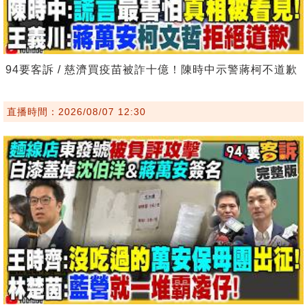
94要客訴 / 慈濟買疫苗被詐十億！陳時中示警蔣柯不道歉
直播時間：2026/08/07 12:30