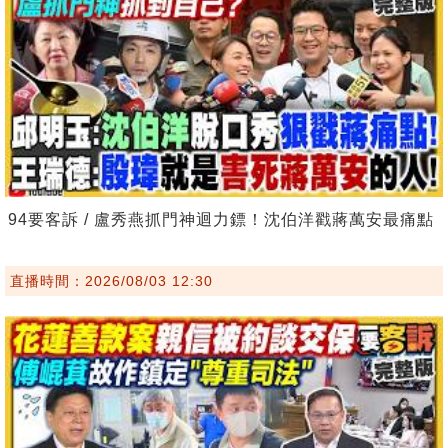
94要客訴 / 盧秀燕抓門神迴力鏢！沈伯洋戳蔣萬安最痛點
直播時間：2026/08/03 12:30