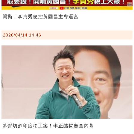
開撕！李貞秀怒控黃國昌主導逼宮
2026/04/14 14:46
藍營切割印度移工案！李正皓揭審查內幕