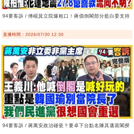
94要客訴 / 傅崐萁立院爆粗口！蔣倡倒閣部分藍白委支持
直播時間：2026/07/30 12:30
94要客訴 / 蔣萬安政治碰瓷？要卓下台點名陳其邁當閣揆