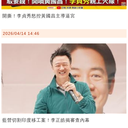
開撕！李貞秀怒控黃國昌主導逼宮
2026/04/14 14:46
藍營切割印度移工案！李正皓揭審查內幕