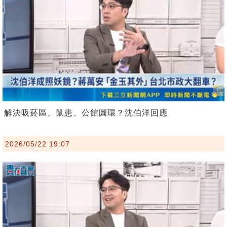
解決吸菸區、鼠患、公館圓環？沈伯洋回應
2026/05/22 19:07