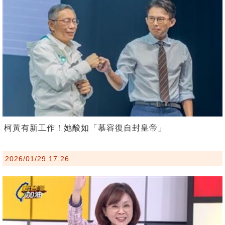
柯黃有新工作！她酸如「慕容復自封皇帝」
2026/01/29 17:26