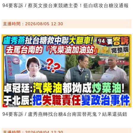
94要客訴 / 蔡英文接台東競總主委！藍白瞎攻台糖沒通報
直播時間：2026/08/05 12:30
94要客訴 / 盧秀燕轉找台糖&台南當替死鬼？結果還搞錯
直播時間：2026/08/04 12:30