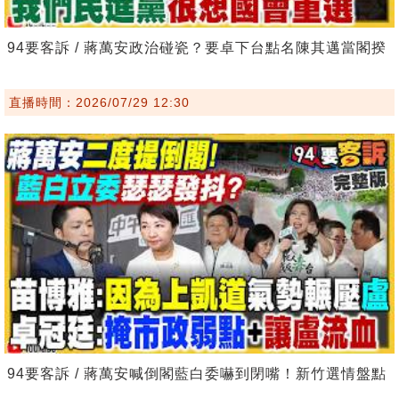
94要客訴 / 蔣萬安政治碰瓷？要卓下台點名陳其邁當閣揆
直播時間：2026/07/29 12:30
94要客訴 / 蔣萬安喊倒閣藍白委嚇到閉嘴！新竹選情盤點