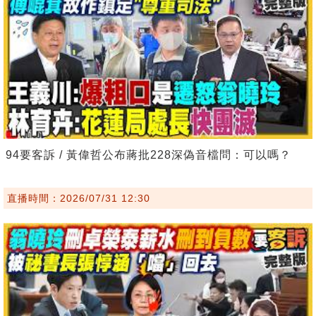
94要客訴 / 黃偉哲公布蔣批228深偽音檔問：可以嗎？
直播時間：2026/07/31 12:30