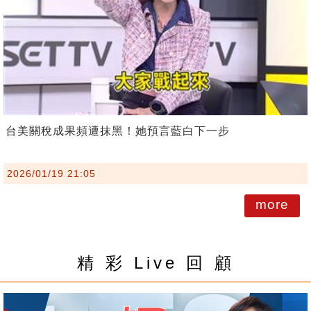
台美關稅成果頻遭抹黑！她預言藍白下一步
2026/01/19 21:05
more
精 彩 Live 回 顧