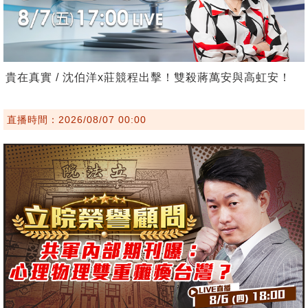
貴在真實 / 沈伯洋x莊競程出擊！雙殺蔣萬安與高虹安！
直播時間：2026/08/07 00:00