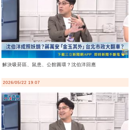
解決吸菸區、鼠患、公館圓環？沈伯洋回應
2026/05/22 19:07