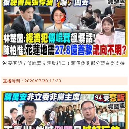
94要客訴 / 傅崐萁立院爆粗口！蔣倡倒閣部分藍白委支持
直播時間：2026/07/30 12:30