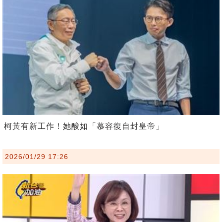
柯黃有新工作！她酸如「慕容復自封皇帝」
2026/01/29 17:26