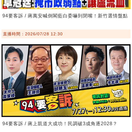
94要客訴 / 蔣萬安喊倒閣藍白委嚇到閉嘴！新竹選情盤點
直播時間：2026/07/28 12:30
94要客訴 / 蔣上凱道大成功！民調破3成角逐2028？