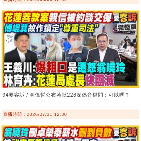
94要客訴 / 黃偉哲公布蔣批228深偽音檔問：可以嗎？
直播時間：2026/07/31 12:30