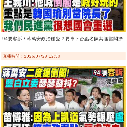
94要客訴 / 蔣萬安政治碰瓷？要卓下台點名陳其邁當閣揆
直播時間：2026/07/29 12:30