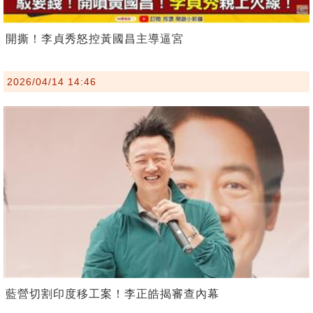
開撕！李貞秀怒控黃國昌主導逼宮
2026/04/14 14:46
藍營切割印度移工案！李正皓揭審查內幕