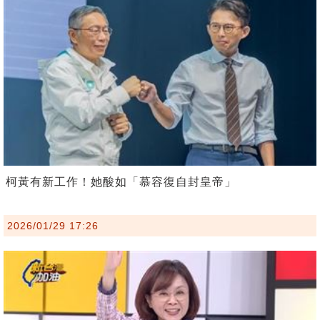
柯黃有新工作！她酸如「慕容復自封皇帝」
2026/01/29 17:26