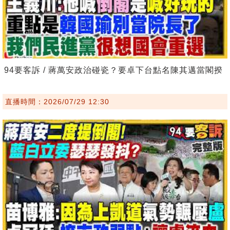
94要客訴 / 蔣萬安政治碰瓷？要卓下台點名陳其邁當閣揆
直播時間：2026/07/29 12:30