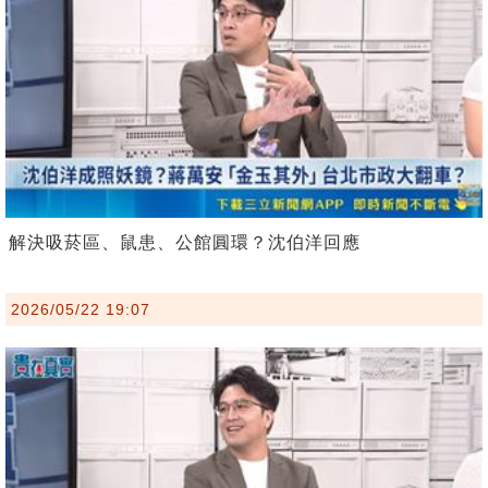
解決吸菸區、鼠患、公館圓環？沈伯洋回應
2026/05/22 19:07