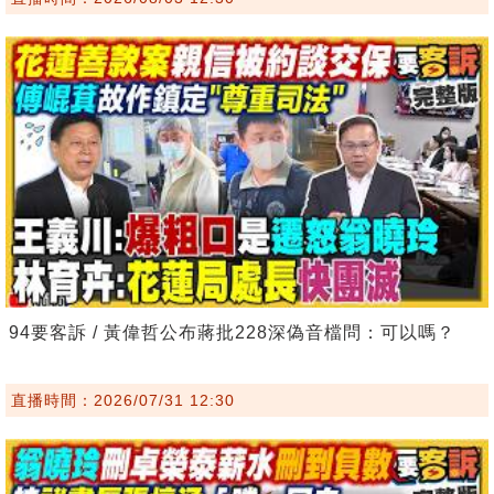
94要客訴 / 黃偉哲公布蔣批228深偽音檔問：可以嗎？
直播時間：2026/07/31 12:30