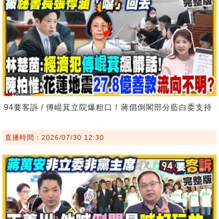
94要客訴 / 傅崐萁立院爆粗口！蔣倡倒閣部分藍白委支持
直播時間：2026/07/30 12:30