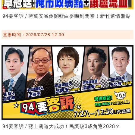
94要客訴 / 蔣萬安喊倒閣藍白委嚇到閉嘴！新竹選情盤點
直播時間：2026/07/28 12:30
94要客訴 / 蔣上凱道大成功！民調破3成角逐2028？