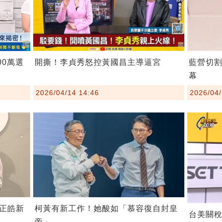
00萬選
開撕！李貞秀怒控黃國昌主導逼宮
藍營切
幕
2026/04/14 14:46
2026/04/
柯黃有新工作！她酸如「慕容復自封皇
正皓新
台美關
帝」