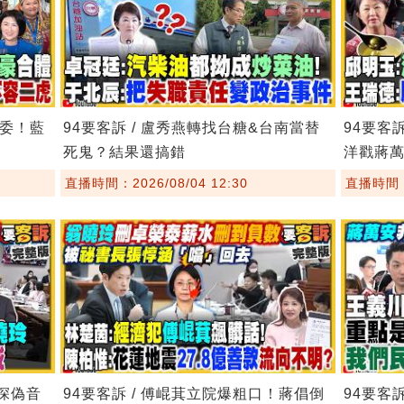
主委！藍
94要客訴 / 盧秀燕轉找台糖&台南當替
94要客
死鬼？結果還搞錯
洋戳蔣
直播時間：2026/08/04 12:30
直播時間：2
8深偽音
94要客訴 / 傅崐萁立院爆粗口！蔣倡倒
94要客