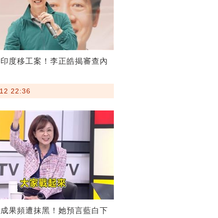
割印度移工案！李正皓揭審查內
12 22:36
稅成果頻遭抹黑！她預言藍白下