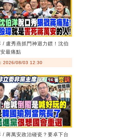
訴 / 盧秀燕抓門神迴力鏢！沈伯
萬安最痛點
026/08/03 12:30
訴 / 蔣萬安政治碰瓷？要卓下台