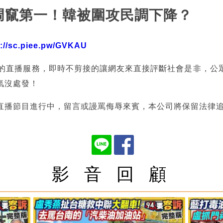
P民調竄第一！韓被圍攻民調下降？
p://sc.piee.pw/GVKAU
熱的直播服務，即時不剪接的讓網友來直接評斷社會是非，公
氣沒處發！
直播節目進行中，留言或謾罵侮辱來賓，本公司將保留法律
影 音 回 顧