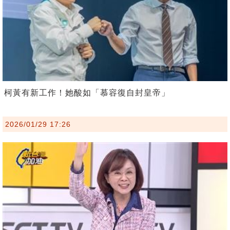
柯黃有新工作！她酸如「慕容復自封皇帝」
2026/01/29 17:26