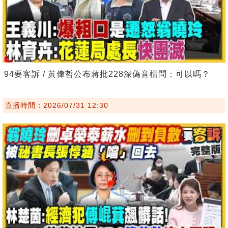
94要客訴 / 黃偉哲公布蔣批228深偽音檔問：可以嗎？
直播時間：2026/07/31 12:30