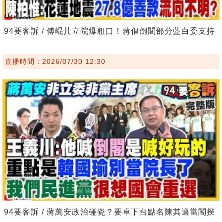
94要客訴 / 傅崐萁立院爆粗口！蔣倡倒閣部分藍白委支持
直播時間：2026/07/30 12:30
94要客訴 / 蔣萬安政治碰瓷？要卓下台點名陳其邁當閣揆