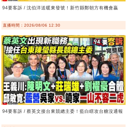
94要客訴 / 沈伯洋送暖東發號！新竹縣鄭朝方有機會贏
直播時間：2026/08/06 12:30
94要客訴 / 蔡英文接台東競總主委！藍白瞎攻台糖沒通報