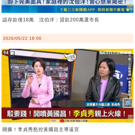
認存款僅18萬 沈伯洋：貸款200萬選市長
2026/05/22 18:00
開撕！李貞秀怒控黃國昌主導逼宮