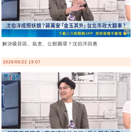
解決吸菸區、鼠患、公館圓環？沈伯洋回應
2026/05/22 19:07