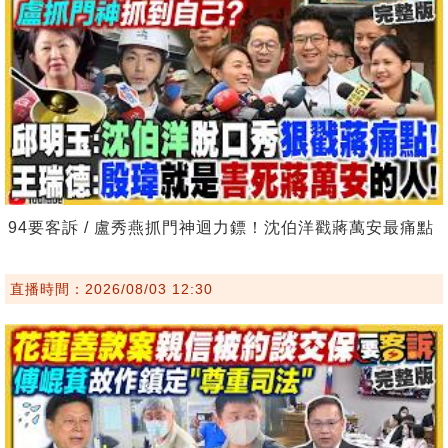
94要客訴 / 盧秀燕抓門神迴力鏢！沈伯洋戳蔣萬安最痛點
直播時間：2026/08/03 12:30