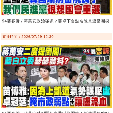
94要客訴 / 蔣萬安政治碰瓷？要卓下台點名陳其邁當閣揆
直播時間：2026/07/29 12:30