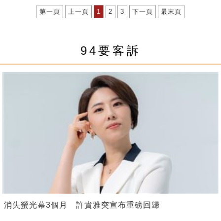
第一頁
上一頁
1
2
3
下一頁
最末頁
94要客訴
消失螢光幕3個月 許貴雅突宣布重磅回歸