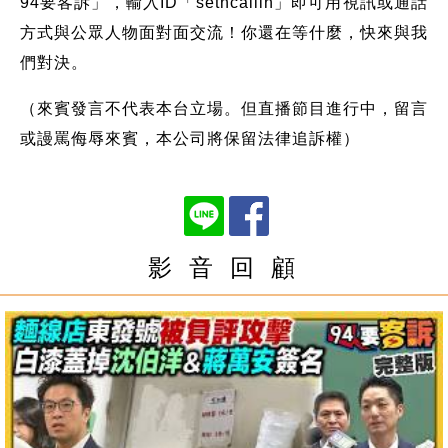
94要客訴」，輸入ID「setncallin」即可用視訊或通話
方式與公眾人物面對面交流！你還在等什麼，快來與我
們對決。
（來賓發言不代表本台立場。但直播節目進行中，留言
或謾罵侮辱來賓，本公司將保留法律追訴權）
影 音 回 顧