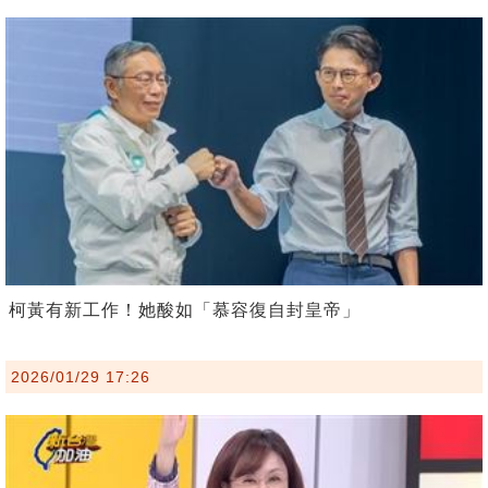
柯黃有新工作！她酸如「慕容復自封皇帝」
2026/01/29 17:26