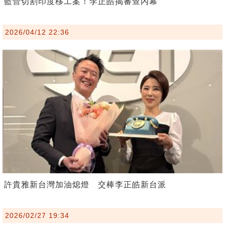
藍營切割印度移工案！李正皓揭審查內幕
2026/04/12 22:36
許貴雅新台灣加油熄燈 交棒李正皓新台派
2026/02/27 19:34