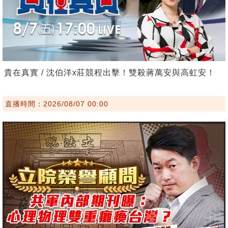
貴在真實 / 沈伯洋x莊競程出擊！雙殺蔣萬安與高虹安！
直播時間：2026/08/07 00:00