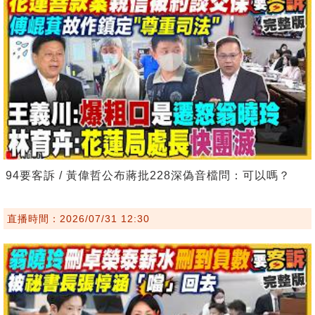
94要客訴 / 黃偉哲公布蔣批228深偽音檔問：可以嗎？
直播時間：2026/07/31 12:30