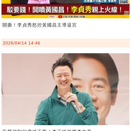
開撕！李貞秀怒控黃國昌主導逼宮
2026/04/14 14:46