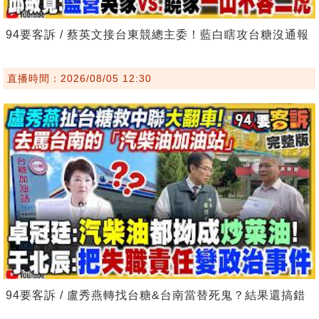
94要客訴 / 蔡英文接台東競總主委！藍白瞎攻台糖沒通報
直播時間：2026/08/05 12:30
94要客訴 / 盧秀燕轉找台糖&台南當替死鬼？結果還搞錯