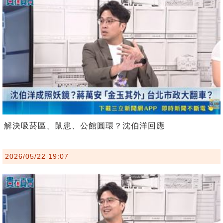
解決吸菸區、鼠患、公館圓環？沈伯洋回應
2026/05/22 19:07