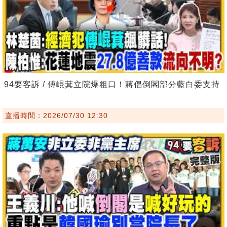
94要客訴 / 傅崐萁立院爆粗口！蔣倡倒閣部分藍白委支持
直播時間：2026/07/30 12:30