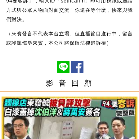
94要客訴」，輸入ID「setncallin」即可用視訊或通話
方式與公眾人物面對面交流！你還在等什麼，快來與我
們對決。
（來賓發言不代表本台立場。但直播節目進行中，留言
或謾罵侮辱來賓，本公司將保留法律追訴權）
影 音 回 顧