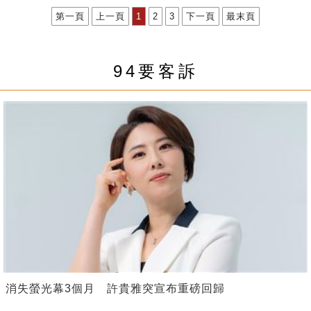
第一頁
上一頁
1
2
3
下一頁
最末頁
94要客訴
消失螢光幕3個月 許貴雅突宣布重磅回歸