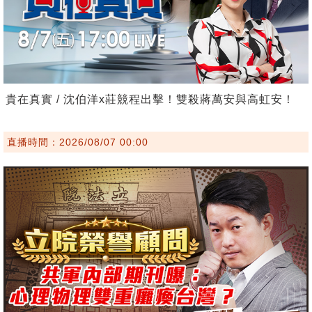
貴在真實 / 沈伯洋x莊競程出擊！雙殺蔣萬安與高虹安！
直播時間：2026/08/07 00:00