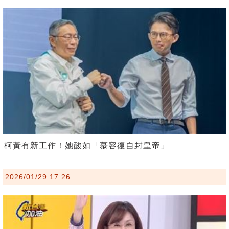
柯黃有新工作！她酸如「慕容復自封皇帝」
2026/01/29 17:26