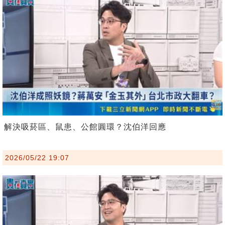
解決吸菸區、鼠患、公館圓環？沈伯洋回應
2026/05/22 19:07