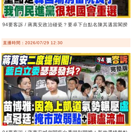
94要客訴 / 蔣萬安政治碰瓷？要卓下台點名陳其邁當閣揆
直播時間：2026/07/29 12:30