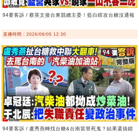
94要客訴 / 蔡英文接台東競總主委！藍白瞎攻台糖沒通報
直播時間：2026/08/05 12:30
94要客訴 / 盧秀燕轉找台糖&台南當替死鬼？結果還搞錯