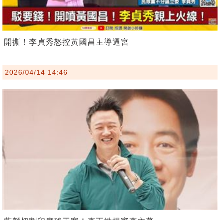
開撕！李貞秀怒控黃國昌主導逼宮
2026/04/14 14:46