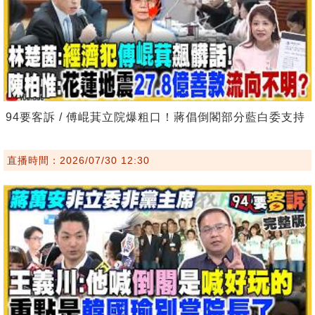
94要客訴 / 傅崐萁立院爆粗口！蔣倡倒閣部分藍白委支持
直播時間：2026/07/30 12:30