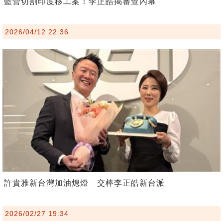
藍營切割印度移工案！李正皓揭審查內幕
2026/04/12 22:36
許貴雅新台灣加油熄燈 交棒李正皓新台派
2026/02/27 19:34