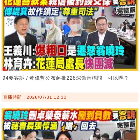
94要客訴 / 黃偉哲公布蔣批228深偽音檔問：可以嗎？
直播時間：2026/07/31 12:30