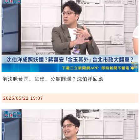
解決吸菸區、鼠患、公館圓環？沈伯洋回應
2026/05/22 19:07