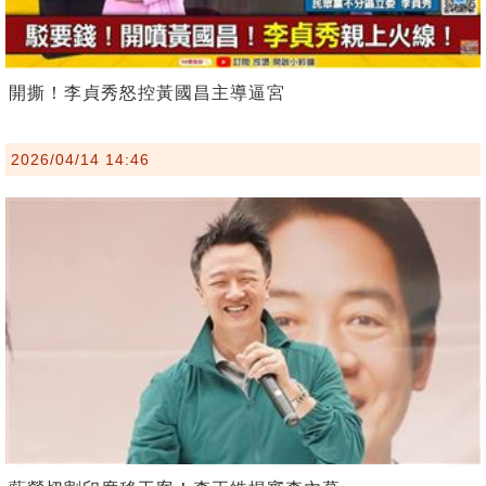
開撕！李貞秀怒控黃國昌主導逼宮
2026/04/14 14:46