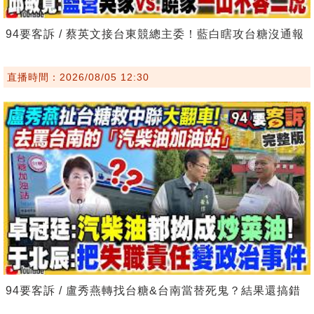
94要客訴 / 蔡英文接台東競總主委！藍白瞎攻台糖沒通報
直播時間：2026/08/05 12:30
94要客訴 / 盧秀燕轉找台糖&台南當替死鬼？結果還搞錯