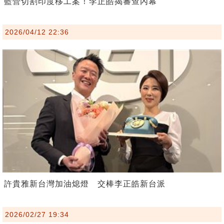
藍營切割印度移工案！李正皓揭審查內幕
2026/04/12 22:36
許貴雅新台灣加油熄燈 交棒李正皓新台派
2026/02/27 19:34