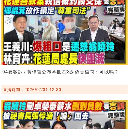
94要客訴 / 黃偉哲公布蔣批228深偽音檔問：可以嗎？
直播時間：2026/07/31 12:30