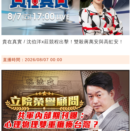
貴在真實 / 沈伯洋x莊競程出擊！雙殺蔣萬安與高虹安！
直播時間：2026/08/07 00:00