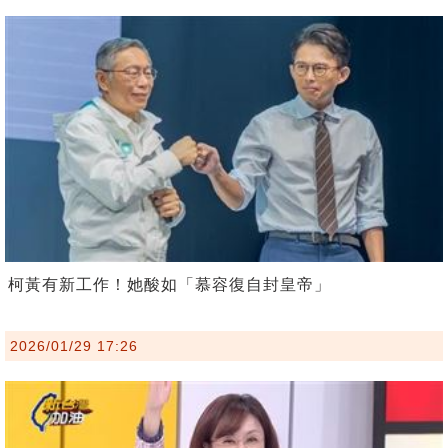
柯黃有新工作！她酸如「慕容復自封皇帝」
2026/01/29 17:26