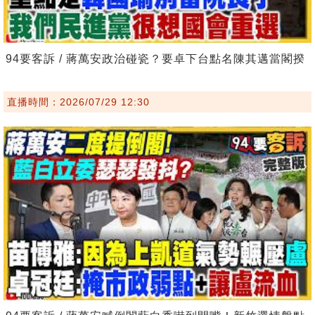
94要客訴 / 蔣萬安政治碰瓷？要卓下台點名陳其邁當閣揆
直播時間：2026/07/29 12:30