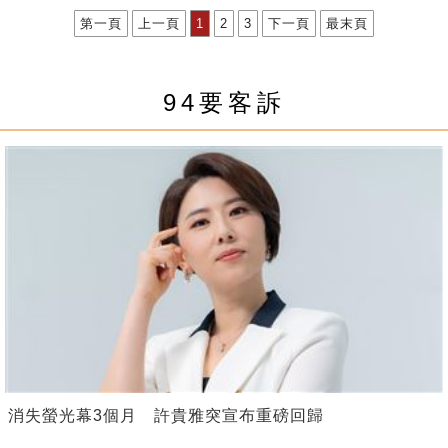
第一頁
上一頁
1
2
3
下一頁
最末頁
94要客訴
消失螢光幕3個月 許貴雅突宣布重磅回歸