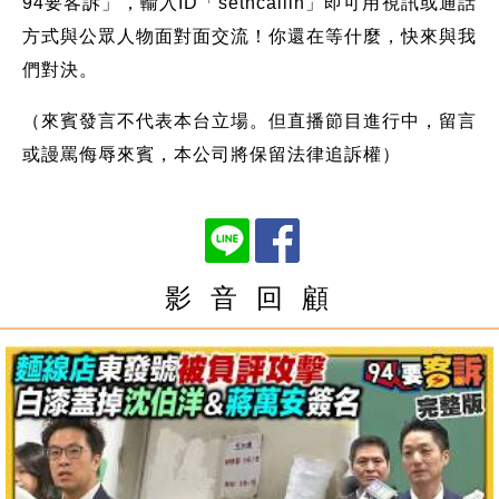
94要客訴」，輸入ID「setncallin」即可用視訊或通話
方式與公眾人物面對面交流！你還在等什麼，快來與我
們對決。
（來賓發言不代表本台立場。但直播節目進行中，留言
或謾罵侮辱來賓，本公司將保留法律追訴權）
影 音 回 顧