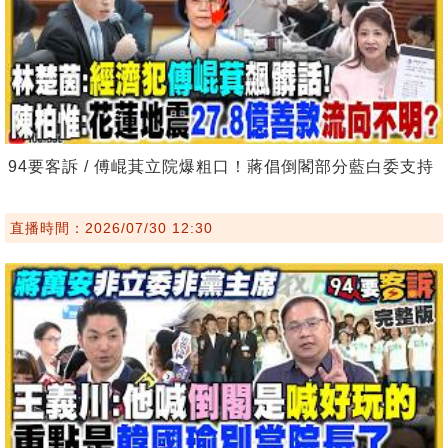
94要客訴 / 傅崐萁立院爆粗口！蔣倡倒閣部分藍白委支持
直播時間：2026/07/30 12:30