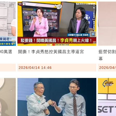
00萬選
開撕！李貞秀怒控黃國昌主導逼宮
藍營切
幕
2026/04/14 14:46
2026/04/