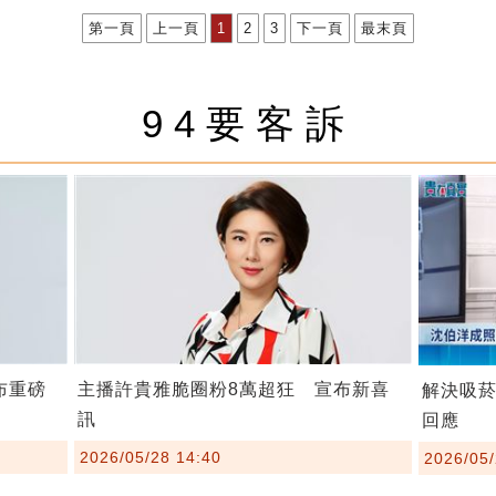
第一頁
上一頁
1
2
3
下一頁
最末頁
94要客訴
布重磅
主播許貴雅脆圈粉8萬超狂 宣布新喜
解決吸
訊
回應
2026/05/28 14:40
2026/05/