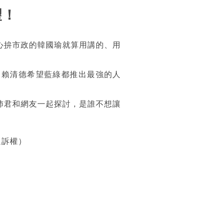
望！
心拚市政的韓國瑜就算用講的、用
！賴清德希望藍綠都推出最強的人
沛君和網友一起探討，是誰不想讓
追訴權）