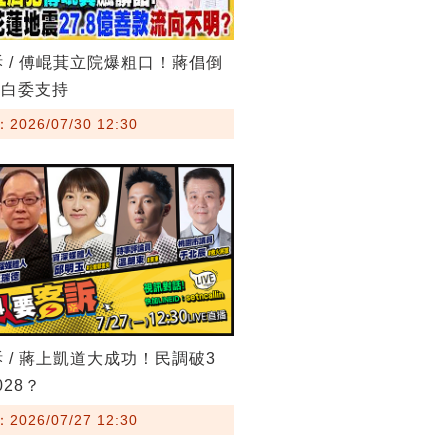
訴 / 傅崐萁立院爆粗口！蔣倡倒
藍白委支持
026/07/30 12:30
訴 / 蔣上凱道大成功！民調破3
28？
026/07/27 12:30