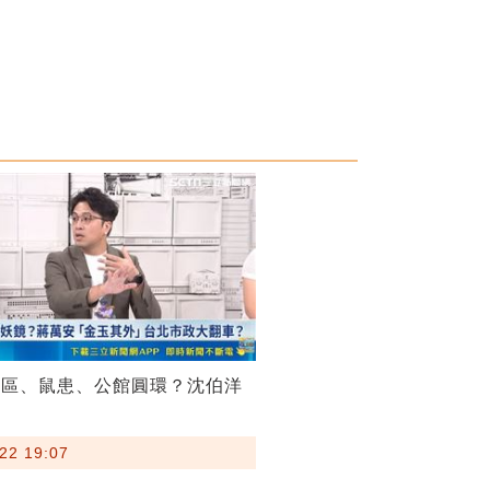
菸區、鼠患、公館圓環？沈伯洋
22 19:07