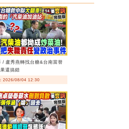
訴 / 盧秀燕轉找台糖&台南當替
結果還搞錯
026/08/04 12:30