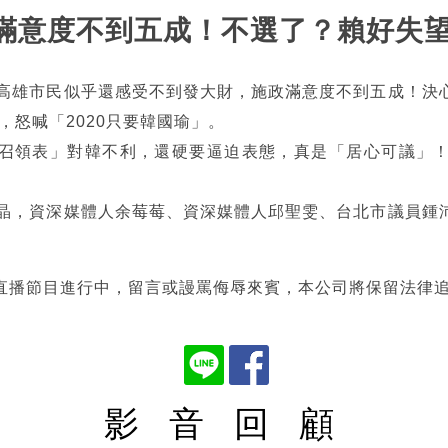
施政滿意度不到五成！不選了？賴好失
，高雄市民似乎還感受不到發大財，施政滿意度不到五成！決
，怒喊「2020只要韓國瑜」。
召領表」對韓不利，還硬要逼迫表態，真是「居心可議」
琇晶，資深媒體人余莓莓、資深媒體人邱聖雯、台北市議員鍾
直播節目進行中，留言或謾罵侮辱來賓，本公司將保留法律
影 音 回 顧