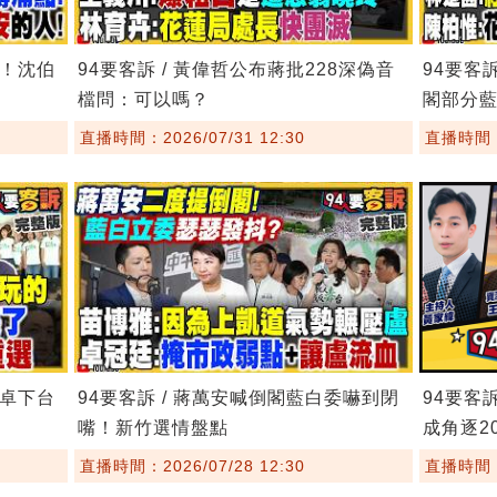
鏢！沈伯
94要客訴 / 黃偉哲公布蔣批228深偽音
94要客
檔問：可以嗎？
閣部分
直播時間：2026/07/31 12:30
直播時間：2
要卓下台
94要客訴 / 蔣萬安喊倒閣藍白委嚇到閉
94要客
嘴！新竹選情盤點
成角逐20
直播時間：2026/07/28 12:30
直播時間：2