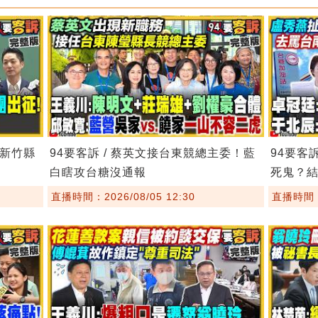
！新竹縣
94要客訴 / 蔡英文接台東競總主委！藍
94要客
白瞎攻台糖沒通報
死鬼？
直播時間：2026/08/05 12:30
直播時間：2