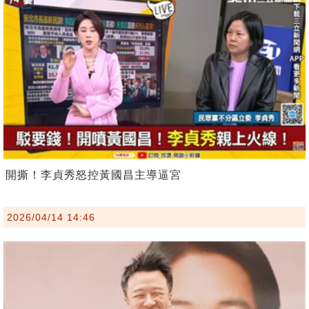
開撕！李貞秀怒控黃國昌主導逼宮
2026/04/14 14:46