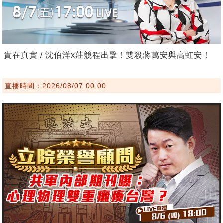
貴在真實 / 沈伯洋x莊競程出擊！雙殺蔣萬安與高虹安！
直播時間：2026/08/07 00:00