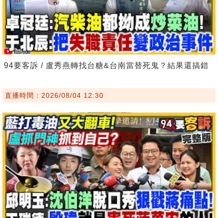
94要客訴 / 盧秀燕轉找台糖&台南當替死鬼？結果還搞錯
直播時間：2026/08/04 12:30