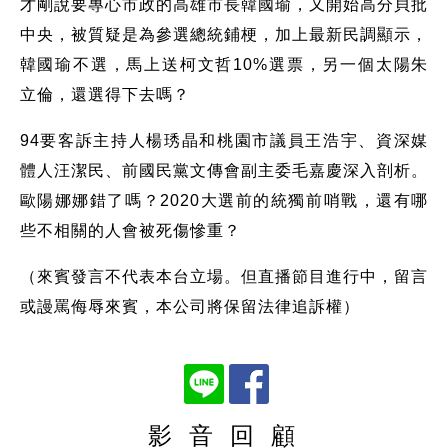
才剛說要專心市政的高雄市長韓國瑜，又開始高分貝批
中央，被質疑是為參選總統鋪梗，加上最新民調顯示，
韓國瑜不選，馬上送柯文哲10%選票，另一個太陽朱
立倫，還選得下去嗎？
94要客訴主持人楊琇晶和桃園市議員王浩宇、資深媒
體人汪潔民、前國民黨文傳會副主委毛嘉慶深入剖析。
歐陽娜娜錯了嗎？2020大選前的統獨前哨戰，還有哪
些不相關的人會被死傷慘重？
（來賓發言不代表本台立場。但直播節目進行中，留言
或謾罵侮辱來賓，本公司將保留法律追訴權）
影 音 回 顧