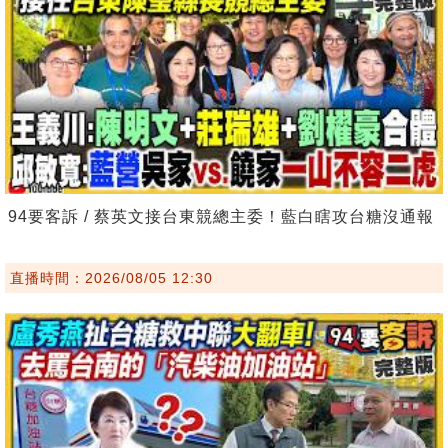
94要客訴 / 蔡英文接台東競總主委！藍白瞎攻台糖沒通報
直播時間：2026/08/05 12:30