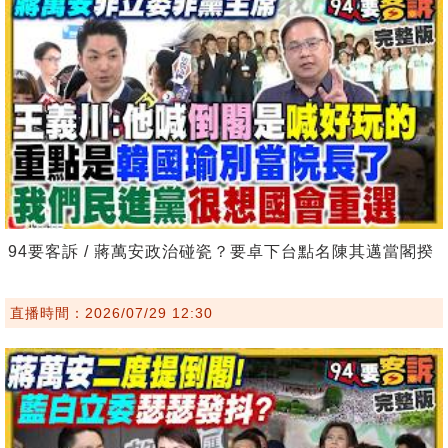
94要客訴 / 蔣萬安政治碰瓷？要卓下台點名陳其邁當閣揆
直播時間：2026/07/29 12:30