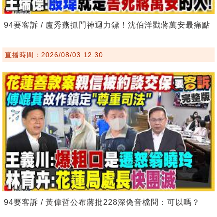
94要客訴 / 盧秀燕抓門神迴力鏢！沈伯洋戳蔣萬安最痛點
直播時間：2026/08/03 12:30
94要客訴 / 黃偉哲公布蔣批228深偽音檔問：可以嗎？