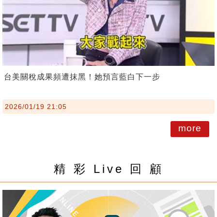
台美關稅成果頻遭抹黑！她預言藍白下一步
2026/01/19 21:05
more
精 彩 Live 回 顧