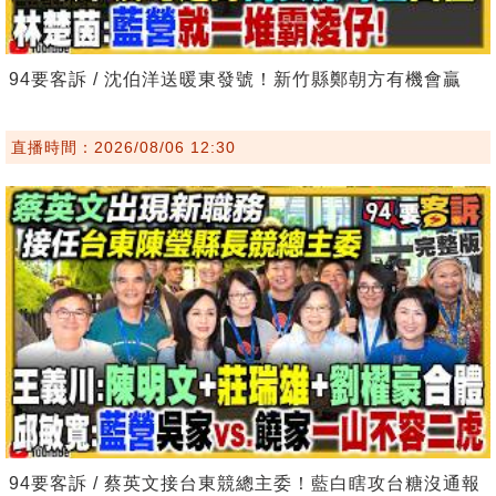
94要客訴 / 沈伯洋送暖東發號！新竹縣鄭朝方有機會贏
直播時間：2026/08/06 12:30
94要客訴 / 蔡英文接台東競總主委！藍白瞎攻台糖沒通報