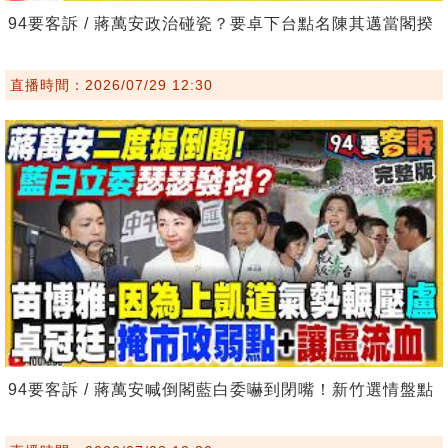
94要客訴 / 蔣萬安政治碰瓷？要卓下台點名陳其邁當閣揆
直播時間：2026/07/29 12:30
94要客訴 / 蔣萬安喊倒閣藍白委嚇到閉嘴！新竹選情盤點