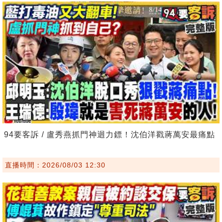
94要客訴 / 盧秀燕抓門神迴力鏢！沈伯洋戳蔣萬安最痛點
直播時間：2026/08/03 12:30