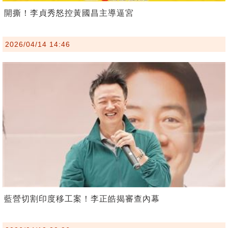
開撕！李貞秀怒控黃國昌主導逼宮
2026/04/14 14:46
藍營切割印度移工案！李正皓揭審查內幕