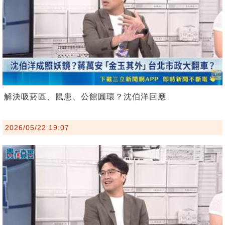
解決吸菸區、鼠患、公館圓環？沈伯洋回應
2026/05/22 19:07