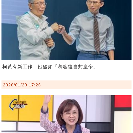
柯黃有新工作！她酸如「慕容復自封皇帝」
2026/01/29 17:26