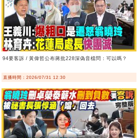
94要客訴 / 黃偉哲公布蔣批228深偽音檔問：可以嗎？
直播時間：2026/07/31 12:30