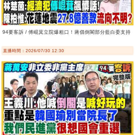
94要客訴 / 傅崐萁立院爆粗口！蔣倡倒閣部分藍白委支持
直播時間：2026/07/30 12:30