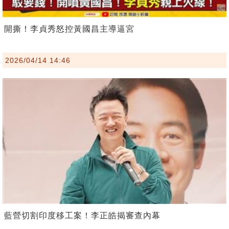
開撕！李貞秀怒控黃國昌主導逼宮
2026/04/14 14:46
藍營切割印度移工案！李正皓揭審查內幕