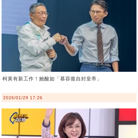
柯黃有新工作！她酸如「慕容復自封皇帝」
2026/01/29 17:26