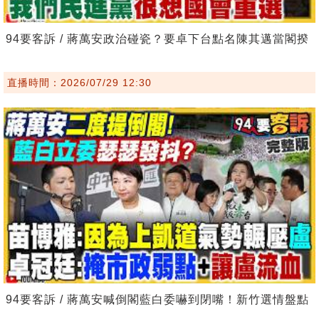
94要客訴 / 蔣萬安政治碰瓷？要卓下台點名陳其邁當閣揆
直播時間：2026/07/29 12:30
94要客訴 / 蔣萬安喊倒閣藍白委嚇到閉嘴！新竹選情盤點