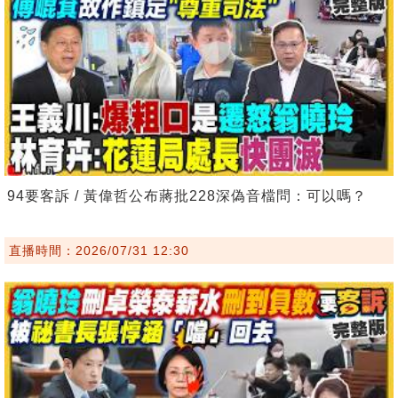
94要客訴 / 黃偉哲公布蔣批228深偽音檔問：可以嗎？
直播時間：2026/07/31 12:30