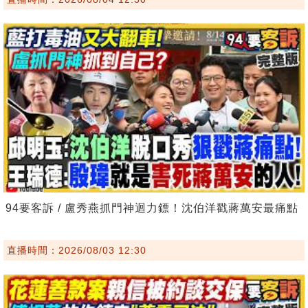
94要客訴 / 盧秀燕抓門神迴力鏢！沈伯洋戳蔣萬安最痛點
直播時間：2026/08/03 12:30