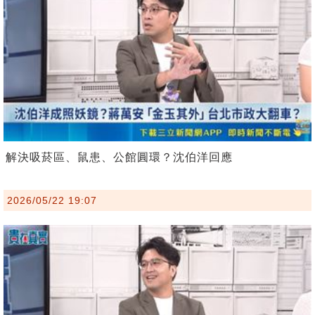
解決吸菸區、鼠患、公館圓環？沈伯洋回應
2026/05/22 19:07