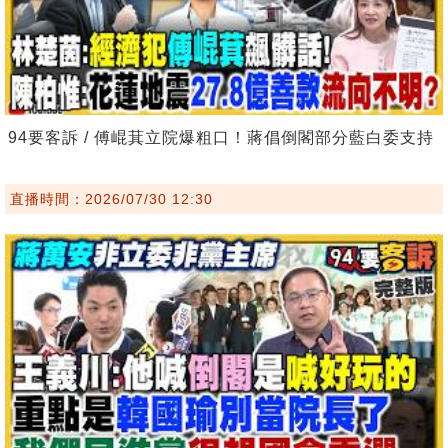
94要客訴 / 傅崐萁立院爆粗口！蔣倡倒閣部分藍白委支持
直播時間：2026/07/30 12:30