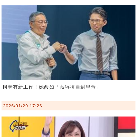
柯黃有新工作！她酸如「慕容復自封皇帝」
2026/01/29 17:26