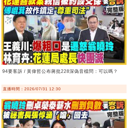
94要客訴 / 黃偉哲公布蔣批228深偽音檔問：可以嗎？
直播時間：2026/07/31 12:30