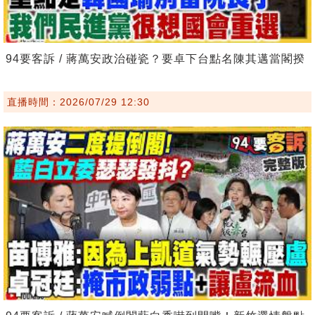
94要客訴 / 蔣萬安政治碰瓷？要卓下台點名陳其邁當閣揆
直播時間：2026/07/29 12:30