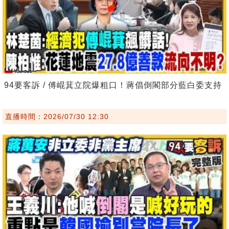
94要客訴 / 傅崐萁立院爆粗口！蔣倡倒閣部分藍白委支持
直播時間：2026/07/30 12:30