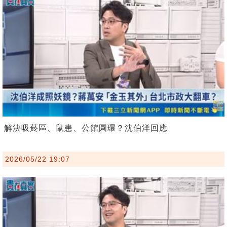
解決吸菸區、鼠患、公館圓環？沈伯洋回應
2026/05/22 19:07