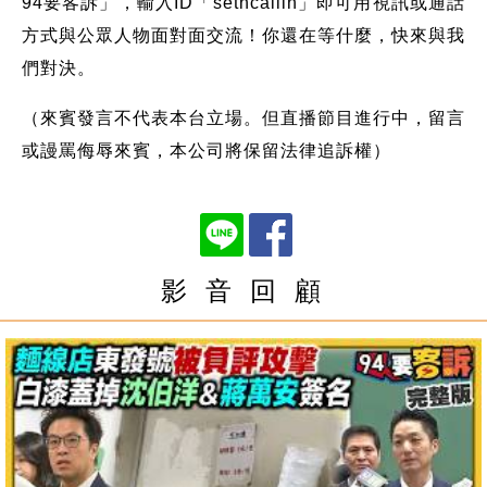
94要客訴」，輸入ID「setncallin」即可用視訊或通話
方式與公眾人物面對面交流！你還在等什麼，快來與我
們對決。
（來賓發言不代表本台立場。但直播節目進行中，留言
或謾罵侮辱來賓，本公司將保留法律追訴權）
影 音 回 顧