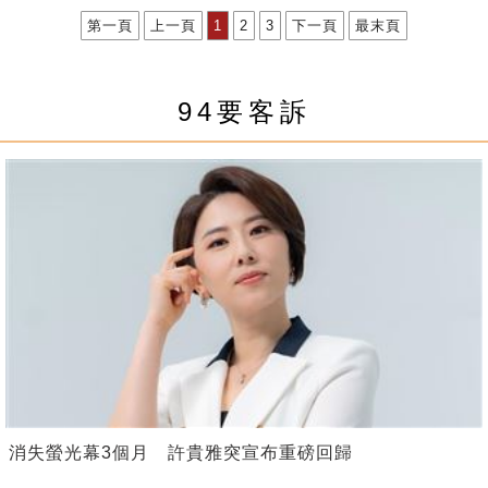
第一頁
上一頁
1
2
3
下一頁
最末頁
94要客訴
消失螢光幕3個月 許貴雅突宣布重磅回歸