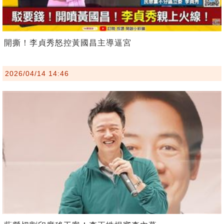
開撕！李貞秀怒控黃國昌主導逼宮
2026/04/14 14:46