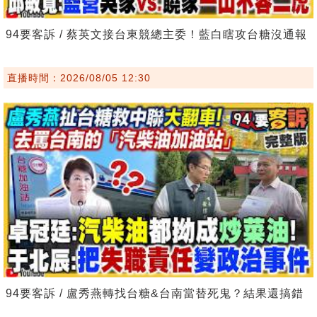
94要客訴 / 蔡英文接台東競總主委！藍白瞎攻台糖沒通報
直播時間：2026/08/05 12:30
94要客訴 / 盧秀燕轉找台糖&台南當替死鬼？結果還搞錯