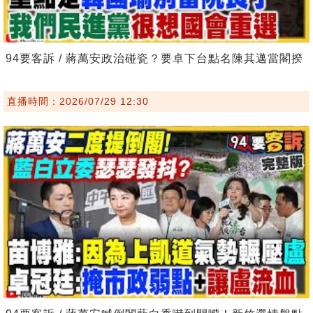
94要客訴 / 蔣萬安政治碰瓷？要卓下台點名陳其邁當閣揆
直播時間：2026/07/29 12:30