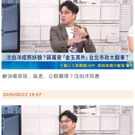
解決吸菸區、鼠患、公館圓環？沈伯洋回應
2026/05/22 19:07