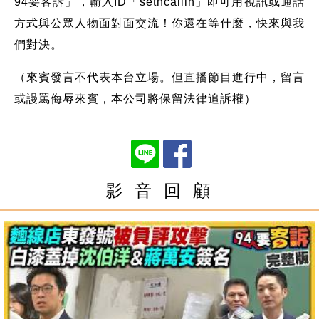
94要客訴」，輸入ID「setncallin」即可用視訊或通話
方式與公眾人物面對面交流！你還在等什麼，快來與我
們對決。
（來賓發言不代表本台立場。但直播節目進行中，留言
或謾罵侮辱來賓，本公司將保留法律追訴權）
影 音 回 顧