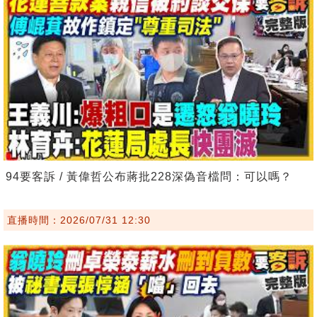
94要客訴 / 黃偉哲公布蔣批228深偽音檔問：可以嗎？
直播時間：2026/07/31 12:30