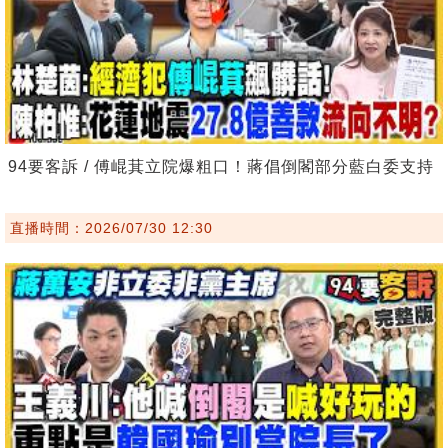
94要客訴 / 傅崐萁立院爆粗口！蔣倡倒閣部分藍白委支持
直播時間：2026/07/30 12:30