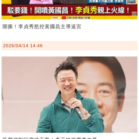
開撕！李貞秀怒控黃國昌主導逼宮
2026/04/14 14:46