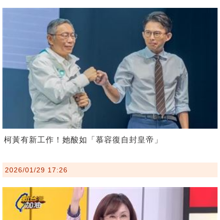
柯黃有新工作！她酸如「慕容復自封皇帝」
2026/01/29 17:26