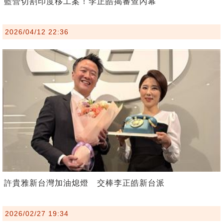
藍營切割印度移工案！李正皓揭審查內幕
2026/04/12 22:36
許貴雅新台灣加油熄燈 交棒李正皓新台派
2026/02/27 19:34