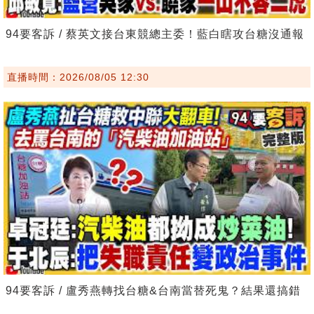
94要客訴 / 蔡英文接台東競總主委！藍白瞎攻台糖沒通報
直播時間：2026/08/05 12:30
94要客訴 / 盧秀燕轉找台糖&台南當替死鬼？結果還搞錯