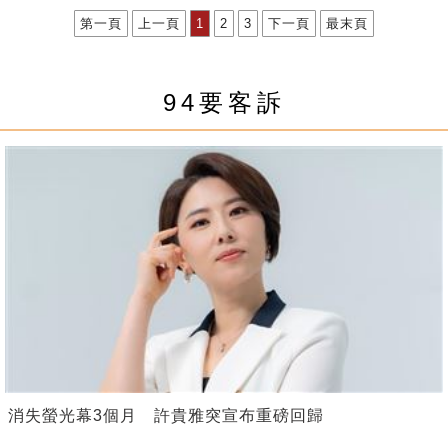
第一頁
上一頁
1
2
3
下一頁
最末頁
94要客訴
消失螢光幕3個月 許貴雅突宣布重磅回歸