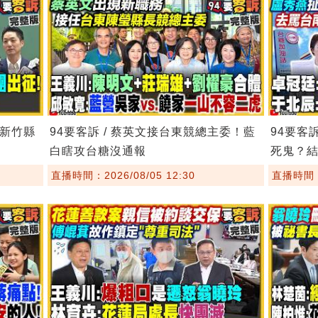
！新竹縣
94要客訴 / 蔡英文接台東競總主委！藍
94要客
白瞎攻台糖沒通報
死鬼？
直播時間：2026/08/05 12:30
直播時間：2