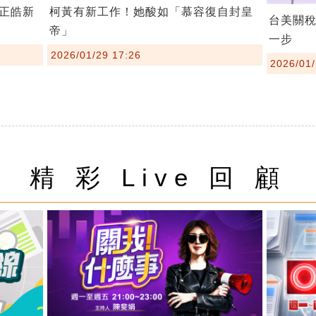
柯黃有新工作！她酸如「慕容復自封皇
正皓新
台美關
帝」
一步
2026/01/29 17:26
2026/01/
精 彩 Live 回 顧