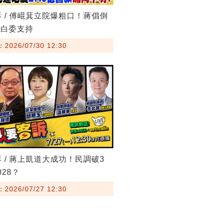
訴 / 傅崐萁立院爆粗口！蔣倡倒
藍白委支持
026/07/30 12:30
訴 / 蔣上凱道大成功！民調破3
28？
026/07/27 12:30