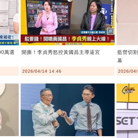
00萬選
開撕！李貞秀怒控黃國昌主導逼宮
藍營切
幕
2026/04/14 14:46
2026/04/