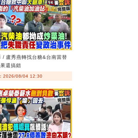
訴 / 盧秀燕轉找台糖&台南當替
結果還搞錯
026/08/04 12:30