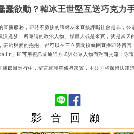
國瑜蠢蠢欲動？韓冰王世堅互送巧克力
熱的直播服務，即時不剪接的讓網友來直接評斷社會是非，公
氣沒處發！所邀請的政治人物、媒體人或是來賓，就是當天
，要給與愛的抱抱，都可以在三立新聞粉絲團直播即時留言，也
tncallin」即可用視訊或通話方式與公眾人物面對面交流！
直播節目進行中，留言或謾罵侮辱來賓，本公司將保留法律
影 音 回 顧