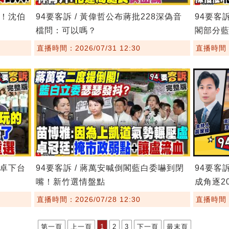
鏢！沈伯
94要客訴 / 黃偉哲公布蔣批228深偽音
94要客
檔問：可以嗎？
閣部分
直播時間：2026/07/31 12:30
直播時間：2
要卓下台
94要客訴 / 蔣萬安喊倒閣藍白委嚇到閉
94要客
嘴！新竹選情盤點
成角逐20
直播時間：2026/07/28 12:30
直播時間：2
第一頁
上一頁
1
2
3
下一頁
最末頁