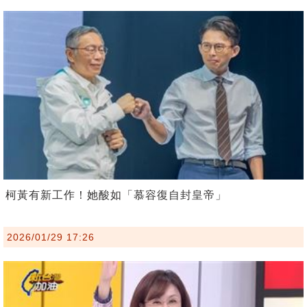
柯黃有新工作！她酸如「慕容復自封皇帝」
2026/01/29 17:26