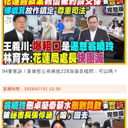
94要客訴 / 黃偉哲公布蔣批228深偽音檔問：可以嗎？
直播時間：2026/07/31 12:30