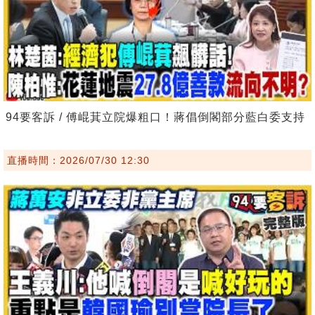
94要客訴 / 傅崐萁立院爆粗口！蔣倡倒閣部分藍白委支持
直播時間：2026/07/30 12:30