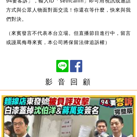
94要客訴」，輸入ID「setncallin」即可用視訊或通話
方式與公眾人物面對面交流！你還在等什麼，快來與我
們對決。
（來賓發言不代表本台立場。但直播節目進行中，留言
或謾罵侮辱來賓，本公司將保留法律追訴權）
影 音 回 顧