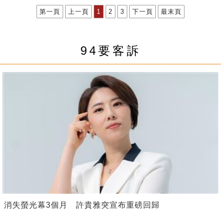
第一頁
上一頁
1
2
3
下一頁
最末頁
94要客訴
消失螢光幕3個月 許貴雅突宣布重磅回歸