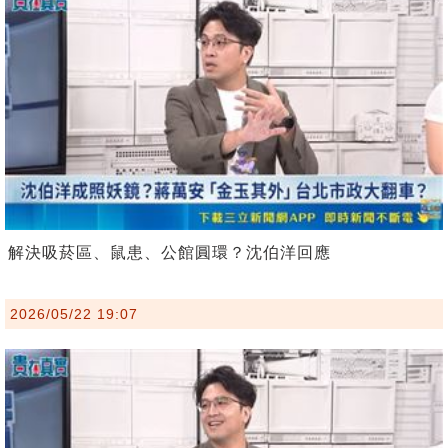
解決吸菸區、鼠患、公館圓環？沈伯洋回應
2026/05/22 19:07