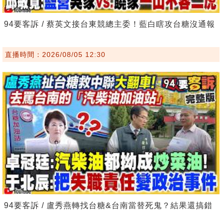
94要客訴 / 蔡英文接台東競總主委！藍白瞎攻台糖沒通報
直播時間：2026/08/05 12:30
94要客訴 / 盧秀燕轉找台糖&台南當替死鬼？結果還搞錯