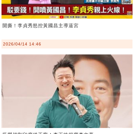
開撕！李貞秀怒控黃國昌主導逼宮
2026/04/14 14:46