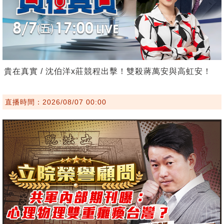
貴在真實 / 沈伯洋x莊競程出擊！雙殺蔣萬安與高虹安！
直播時間：2026/08/07 00:00