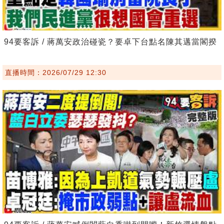
94要客訴 / 蔣萬安政治碰瓷？要卓下台點名陳其邁當閣揆
直播時間：2026/07/29 12:30