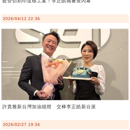
藍營切割印度移工案！李正皓揭審查內幕
2026/04/12 22:36
許貴雅新台灣加油熄燈 交棒李正皓新台派
2026/02/27 19:34