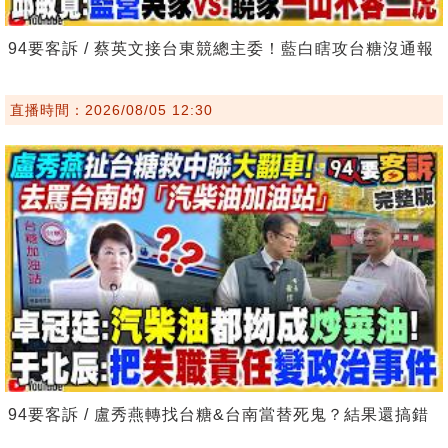
94要客訴 / 蔡英文接台東競總主委！藍白瞎攻台糖沒通報
直播時間：2026/08/05 12:30
94要客訴 / 盧秀燕轉找台糖&台南當替死鬼？結果還搞錯