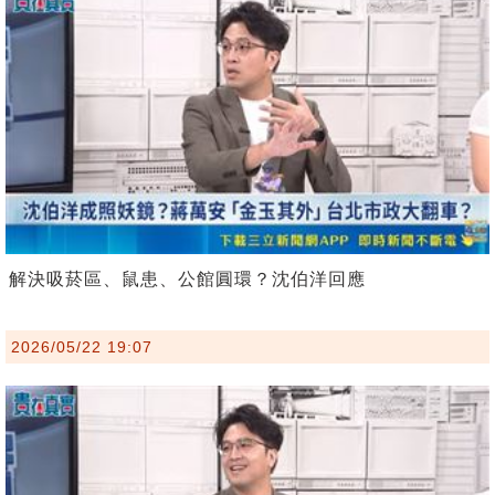
解決吸菸區、鼠患、公館圓環？沈伯洋回應
2026/05/22 19:07