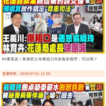
94要客訴 / 黃偉哲公布蔣批228深偽音檔問：可以嗎？
直播時間：2026/07/31 12:30