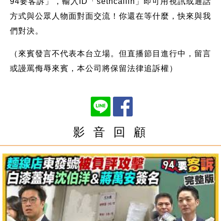
94要客訴」，輸入ID「setncallin」即可用視訊或通話
方式與公眾人物面對面交流！你還在等什麼，快來與我
們對決。
（來賓發言不代表本台立場。但直播節目進行中，留言
或謾罵侮辱來賓，本公司將保留法律追訴權）
影 音 回 顧