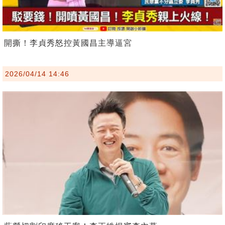
開撕！李貞秀怒控黃國昌主導逼宮
2026/04/14 14:46