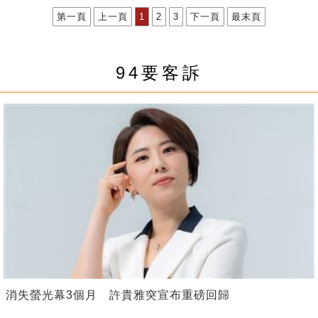
第一頁
上一頁
1
2
3
下一頁
最末頁
94要客訴
消失螢光幕3個月 許貴雅突宣布重磅回歸