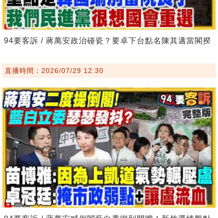
94要客訴 / 蔣萬安政治碰瓷？要卓下台點名陳其邁當閣揆
直播時間：2026/07/29 12:30