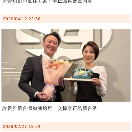
藍營切割印度移工案！李正皓揭審查內幕
2026/04/12 22:36
許貴雅新台灣加油熄燈 交棒李正皓新台派
2026/02/27 19:34