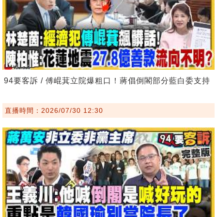
94要客訴 / 傅崐萁立院爆粗口！蔣倡倒閣部分藍白委支持
直播時間：2026/07/30 12:30