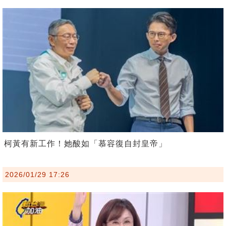
柯黃有新工作！她酸如「慕容復自封皇帝」
2026/01/29 17:26