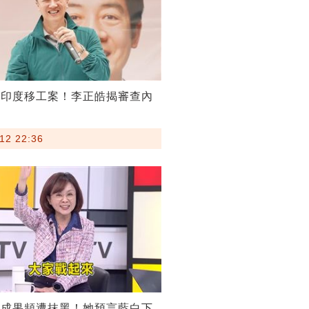
割印度移工案！李正皓揭審查內
12 22:36
稅成果頻遭抹黑！她預言藍白下