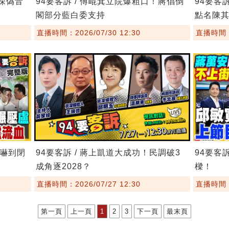
8深偽音
94要客訴 / 傅崐萁立院爆粗口！蔣倡倒
94要客
閣部分藍白委支持
點名陳
直播時間：2026/07/30 12:30
直播時間：2
委嚇到閉
94要客訴 / 蔣上凱道大成功！民調破3
94要客
成角逐2028？
樑！
直播時間：2026/07/27 12:30
直播時間：2
第一頁
上一頁
1
2
3
下一頁
最末頁