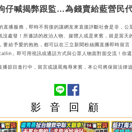
國昌狗仔喊揭弊跟監…為錢賣給藍營民
熱的直播服務，即時不剪接的讓網友來直接評斷社會是非，公
氣沒處發！所邀請的政治人物、媒體人或是來賓，就是當天
，要給予愛的抱抱，都可以在三立新聞粉絲團直播即時留言，也
tncallin」即可用視訊或通話方式與公眾人物面對面交流！
直播節目進行中，留言或謾罵侮辱來賓，本公司將保留法律
影 音 回 顧