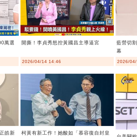
00萬選
開撕！李貞秀怒控黃國昌主導逼宮
藍營切
幕
2026/04/14 14:46
2026/04/
柯黃有新工作！她酸如「慕容復自封皇
正皓新
台美關