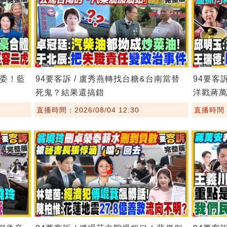
主委！藍
94要客訴 / 盧秀燕轉找台糖&台南當替
94要客
死鬼？結果還搞錯
洋戳蔣
直播時間：2026/08/04 12:30
直播時間：2