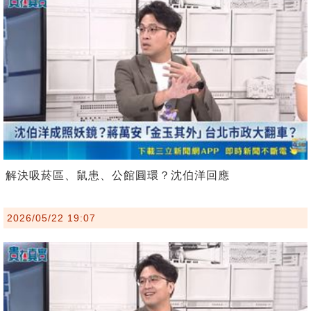
解決吸菸區、鼠患、公館圓環？沈伯洋回應
2026/05/22 19:07