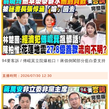
94要客訴 / 傅崐萁立院爆粗口！蔣倡倒閣部分藍白委支持
直播時間：2026/07/30 12:30