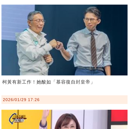
柯黃有新工作！她酸如「慕容復自封皇帝」
2026/01/29 17:26