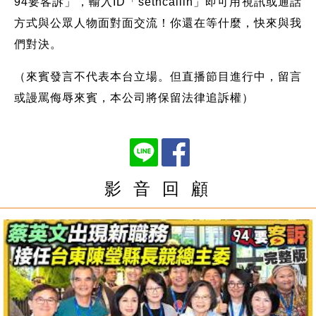
94要客訴」，輸入ID「setncallin」即可用視訊或通話
方式與公眾人物面對面交流！你還在等什麼，快來與我
們對決。
（來賓發言不代表本台立場。但直播節目進行中，留言
或謾罵侮辱來賓，本公司將保留法律追訴權）
影 音 回 顧