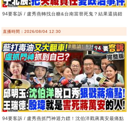
94要客訴 / 盧秀燕轉找台糖&台南當替死鬼？結果還搞錯
直播時間：2026/08/04 12:30
94要客訴 / 盧秀燕抓門神迴力鏢！沈伯洋戳蔣萬安最痛點