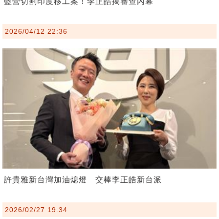
藍營切割印度移工案！李正皓揭審查內幕
2026/04/12 22:36
許貴雅新台灣加油熄燈 交棒李正皓新台派
2026/02/27 19:34