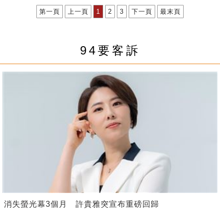
第一頁
上一頁
1
2
3
下一頁
最末頁
94要客訴
消失螢光幕3個月 許貴雅突宣布重磅回歸