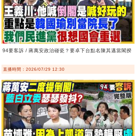
94要客訴 / 蔣萬安政治碰瓷？要卓下台點名陳其邁當閣揆
直播時間：2026/07/29 12:30