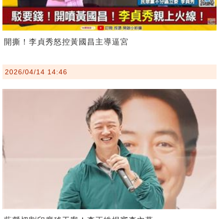
開撕！李貞秀怒控黃國昌主導逼宮
2026/04/14 14:46