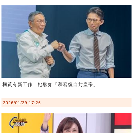
柯黃有新工作！她酸如「慕容復自封皇帝」
2026/01/29 17:26