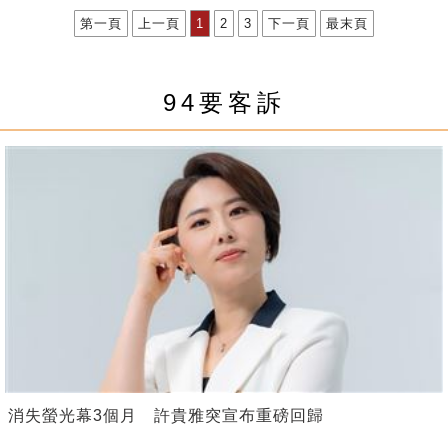
第一頁
上一頁
1
2
3
下一頁
最末頁
94要客訴
消失螢光幕3個月 許貴雅突宣布重磅回歸