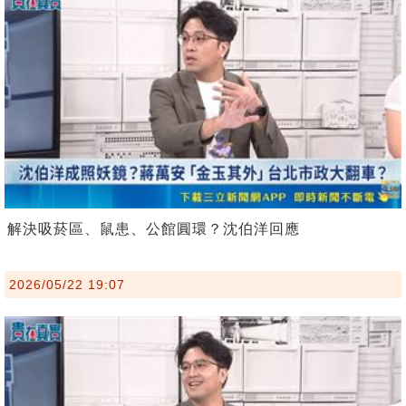
解決吸菸區、鼠患、公館圓環？沈伯洋回應
2026/05/22 19:07