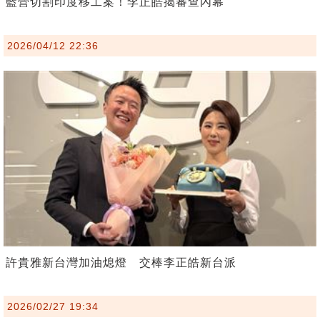
藍營切割印度移工案！李正皓揭審查內幕
2026/04/12 22:36
許貴雅新台灣加油熄燈 交棒李正皓新台派
2026/02/27 19:34