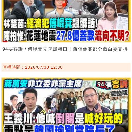
94要客訴 / 傅崐萁立院爆粗口！蔣倡倒閣部分藍白委支持
直播時間：2026/07/30 12:30