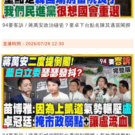
94要客訴 / 蔣萬安政治碰瓷？要卓下台點名陳其邁當閣揆
直播時間：2026/07/29 12:30