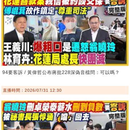
94要客訴 / 黃偉哲公布蔣批228深偽音檔問：可以嗎？
直播時間：2026/07/31 12:30