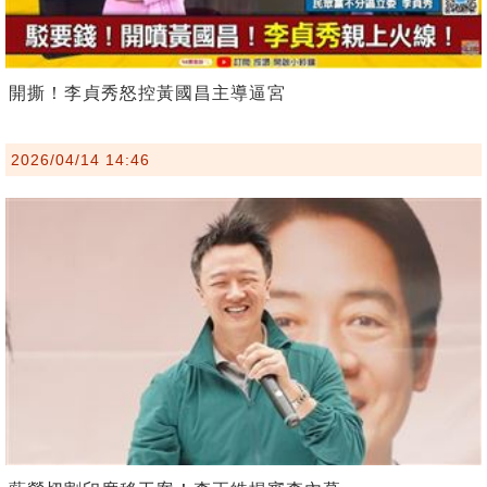
開撕！李貞秀怒控黃國昌主導逼宮
2026/04/14 14:46