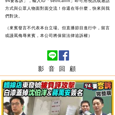
94要客訴」，輸入ID「setncallin」即可用視訊或通話
方式與公眾人物面對面交流！你還在等什麼，快來與我
們對決。
（來賓發言不代表本台立場。但直播節目進行中，留言
或謾罵侮辱來賓，本公司將保留法律追訴權）
影 音 回 顧