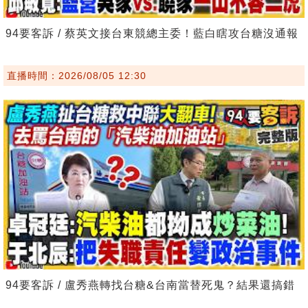
94要客訴 / 蔡英文接台東競總主委！藍白瞎攻台糖沒通報
直播時間：2026/08/05 12:30
94要客訴 / 盧秀燕轉找台糖&台南當替死鬼？結果還搞錯