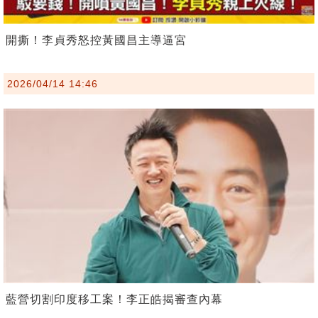
開撕！李貞秀怒控黃國昌主導逼宮
2026/04/14 14:46
藍營切割印度移工案！李正皓揭審查內幕