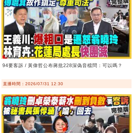
94要客訴 / 黃偉哲公布蔣批228深偽音檔問：可以嗎？
直播時間：2026/07/31 12:30