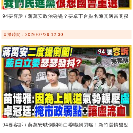
94要客訴 / 蔣萬安政治碰瓷？要卓下台點名陳其邁當閣揆
直播時間：2026/07/29 12:30
94要客訴 / 蔣萬安喊倒閣藍白委嚇到閉嘴！新竹選情盤點