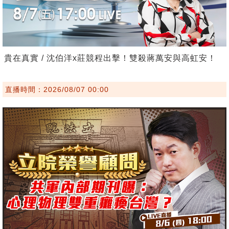
貴在真實 / 沈伯洋x莊競程出擊！雙殺蔣萬安與高虹安！
直播時間：2026/08/07 00:00