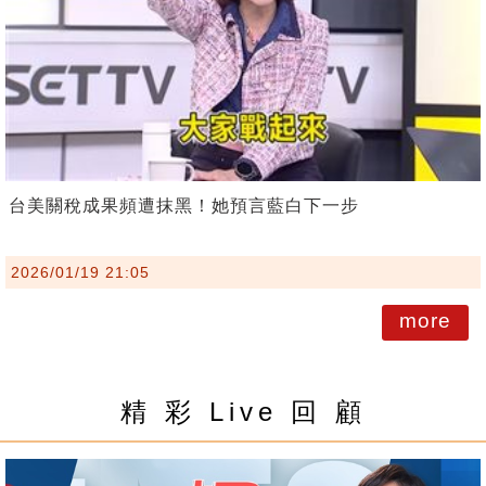
台美關稅成果頻遭抹黑！她預言藍白下一步
2026/01/19 21:05
more
精 彩 Live 回 顧