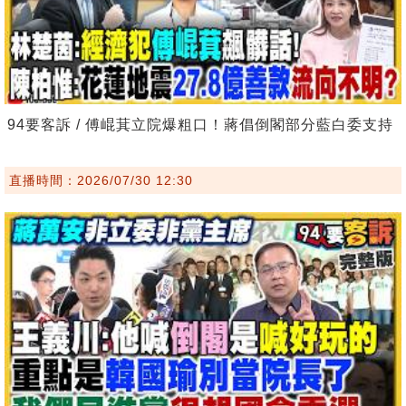
94要客訴 / 傅崐萁立院爆粗口！蔣倡倒閣部分藍白委支持
直播時間：2026/07/30 12:30