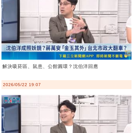
解決吸菸區、鼠患、公館圓環？沈伯洋回應
2026/05/22 19:07