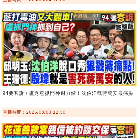
94要客訴 / 盧秀燕抓門神迴力鏢！沈伯洋戳蔣萬安最痛點
直播時間：2026/08/03 12:30