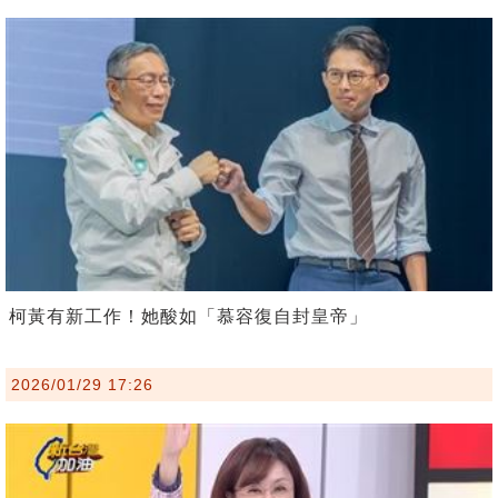
柯黃有新工作！她酸如「慕容復自封皇帝」
2026/01/29 17:26