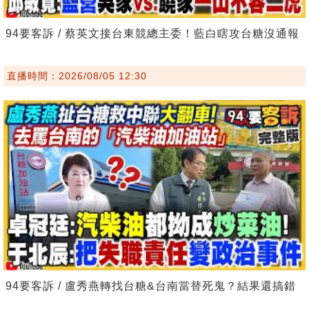
94要客訴 / 蔡英文接台東競總主委！藍白瞎攻台糖沒通報
直播時間：2026/08/05 12:30
94要客訴 / 盧秀燕轉找台糖&台南當替死鬼？結果還搞錯