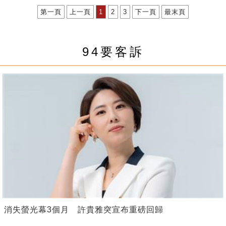
第一頁
上一頁
1
2
3
下一頁
最末頁
94要客訴
消失螢光幕3個月 許貴雅突宣布重磅回歸