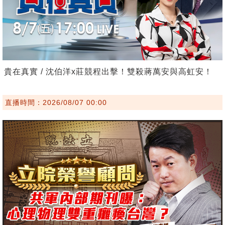
貴在真實 / 沈伯洋x莊競程出擊！雙殺蔣萬安與高虹安！
直播時間：2026/08/07 00:00