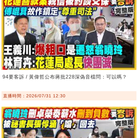
94要客訴 / 黃偉哲公布蔣批228深偽音檔問：可以嗎？
直播時間：2026/07/31 12:30