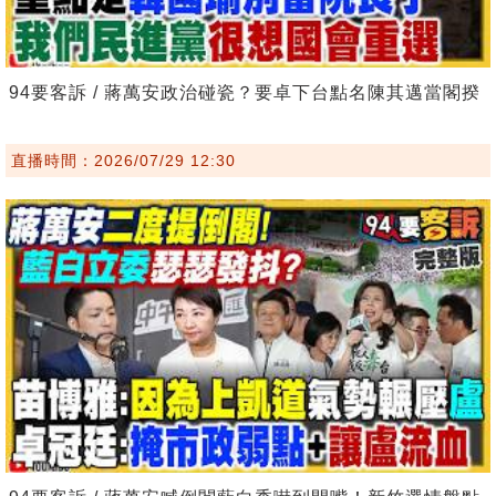
94要客訴 / 蔣萬安政治碰瓷？要卓下台點名陳其邁當閣揆
直播時間：2026/07/29 12:30