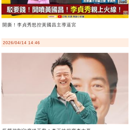
開撕！李貞秀怒控黃國昌主導逼宮
2026/04/14 14:46