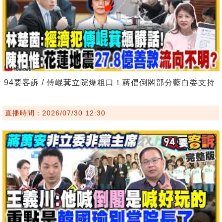
94要客訴 / 傅崐萁立院爆粗口！蔣倡倒閣部分藍白委支持
直播時間：2026/07/30 12:30