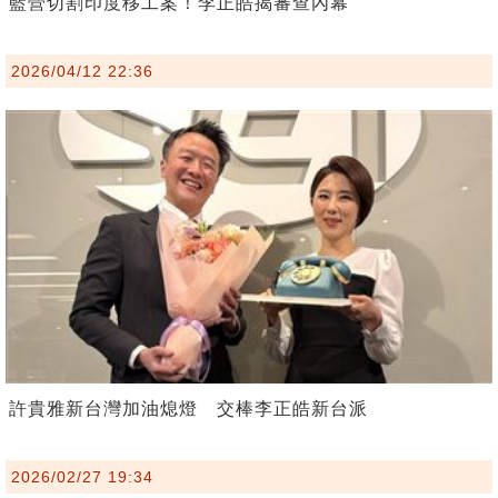
藍營切割印度移工案！李正皓揭審查內幕
2026/04/12 22:36
許貴雅新台灣加油熄燈 交棒李正皓新台派
2026/02/27 19:34