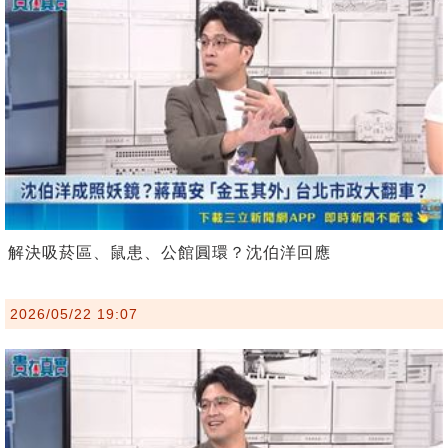
解決吸菸區、鼠患、公館圓環？沈伯洋回應
2026/05/22 19:07