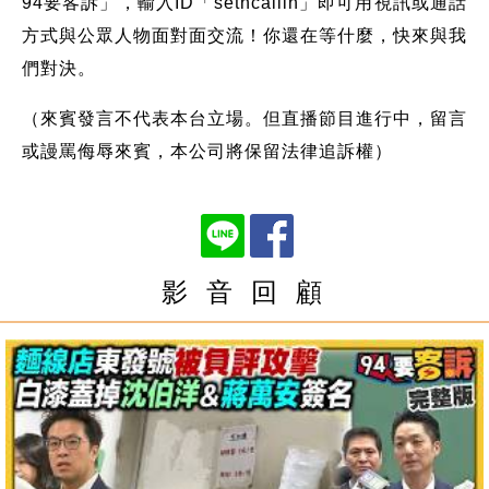
94要客訴」，輸入ID「setncallin」即可用視訊或通話
方式與公眾人物面對面交流！你還在等什麼，快來與我
們對決。
（來賓發言不代表本台立場。但直播節目進行中，留言
或謾罵侮辱來賓，本公司將保留法律追訴權）
影 音 回 顧