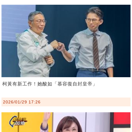
柯黃有新工作！她酸如「慕容復自封皇帝」
2026/01/29 17:26