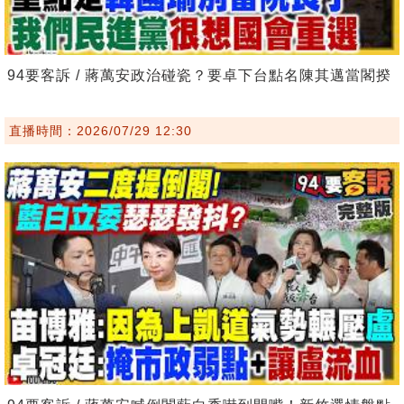
94要客訴 / 蔣萬安政治碰瓷？要卓下台點名陳其邁當閣揆
直播時間：2026/07/29 12:30