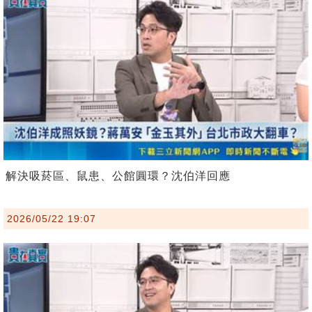
解決吸菸區、鼠患、公館圓環？沈伯洋回應
2026/05/22 19:07