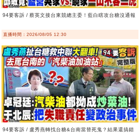
94要客訴 / 蔡英文接台東競總主委！藍白瞎攻台糖沒通報
直播時間：2026/08/05 12:30
94要客訴 / 盧秀燕轉找台糖&台南當替死鬼？結果還搞錯