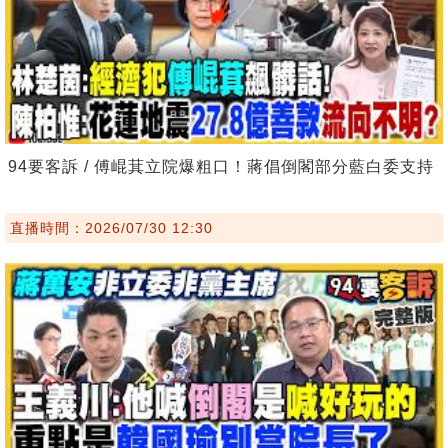
94要客訴 / 傅崐萁立院爆粗口！蔣倡倒閣部分藍白委支持
直播時間：2026/07/30 12:30