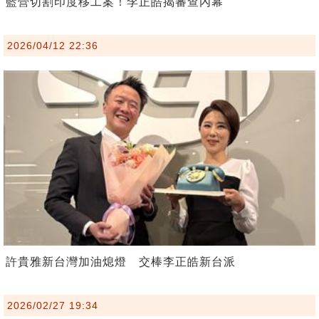
藍營切割印度移工案！李正皓揭審查內幕
2026/04/12 22:36
許貴雅新台灣加油熄燈 交棒李正皓新台派
2026/02/27 19:34