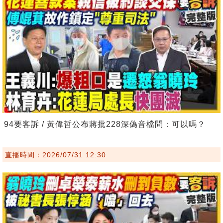
94要客訴 / 黃偉哲公布蔣批228深偽音檔問：可以嗎？
直播時間：2026/07/31 12:30