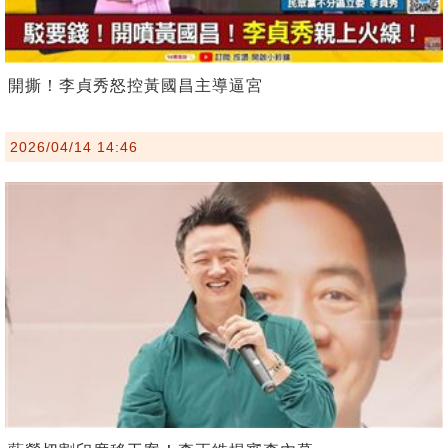
開撕！李貞秀怒控黃國昌主導逼宮
2026/04/14 14:46