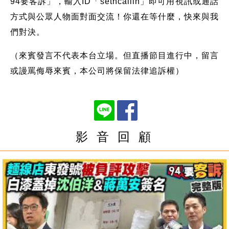
94要客訴」，輸入ID「setncallin」即可用視訊或通話
方式與公眾人物面對面交流！你還在等什麼，快來與我
們對決。
（來賓發言不代表本台立場。但直播節目進行中，留言
或謾罵侮辱來賓，本公司將保留法律追訴權）
影 音 回 顧