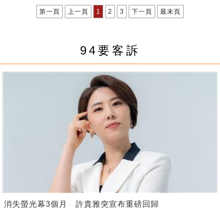
第一頁
上一頁
1
2
3
下一頁
最末頁
94要客訴
消失螢光幕3個月 許貴雅突宣布重磅回歸