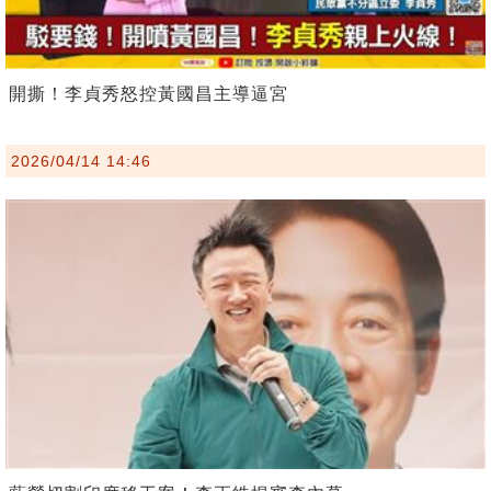
開撕！李貞秀怒控黃國昌主導逼宮
2026/04/14 14:46