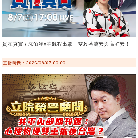
貴在真實 / 沈伯洋x莊競程出擊！雙殺蔣萬安與高虹安！
直播時間：2026/08/07 00:00