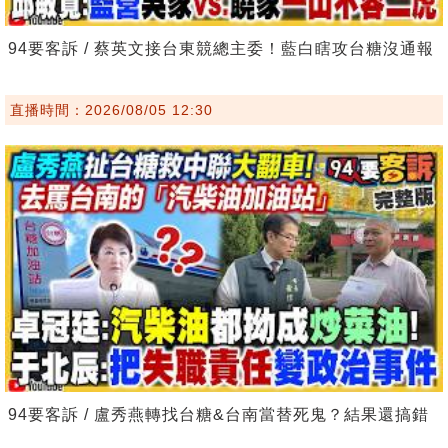
94要客訴 / 蔡英文接台東競總主委！藍白瞎攻台糖沒通報
直播時間：2026/08/05 12:30
94要客訴 / 盧秀燕轉找台糖&台南當替死鬼？結果還搞錯