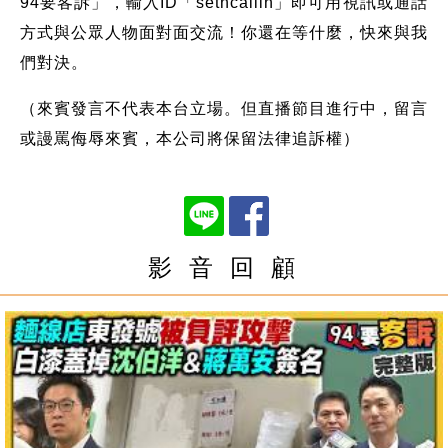
94要客訴」，輸入ID「setncallin」即可用視訊或通話
方式與公眾人物面對面交流！你還在等什麼，快來與我
們對決。
（來賓發言不代表本台立場。但直播節目進行中，留言
或謾罵侮辱來賓，本公司將保留法律追訴權）
影 音 回 顧