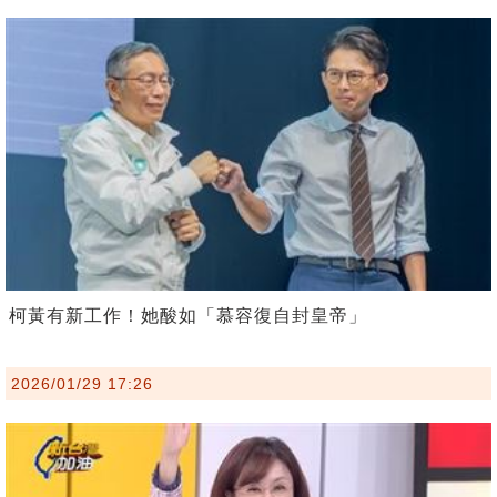
柯黃有新工作！她酸如「慕容復自封皇帝」
2026/01/29 17:26