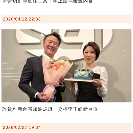
藍營切割印度移工案！李正皓揭審查內幕
2026/04/12 22:36
許貴雅新台灣加油熄燈 交棒李正皓新台派
2026/02/27 19:34