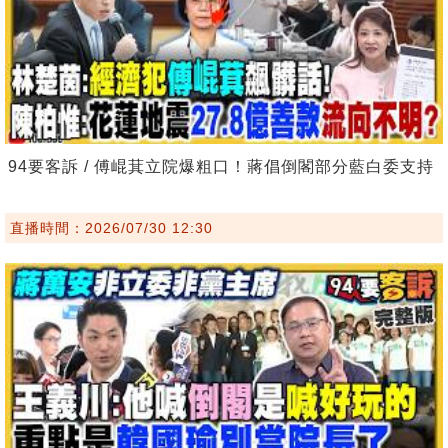
94要客訴 / 傅崐萁立院爆粗口！蔣倡倒閣部分藍白委支持
直播時間：2026/07/30 12:30