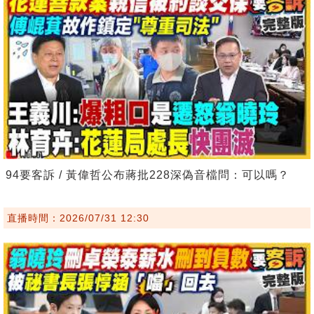
94要客訴 / 黃偉哲公布蔣批228深偽音檔問：可以嗎？
直播時間：2026/07/31 12:30