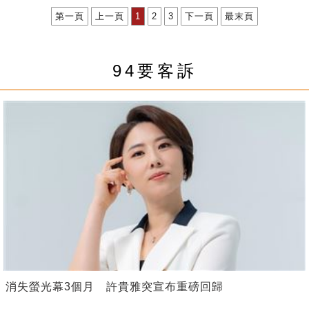
第一頁
上一頁
1
2
3
下一頁
最末頁
94要客訴
消失螢光幕3個月 許貴雅突宣布重磅回歸