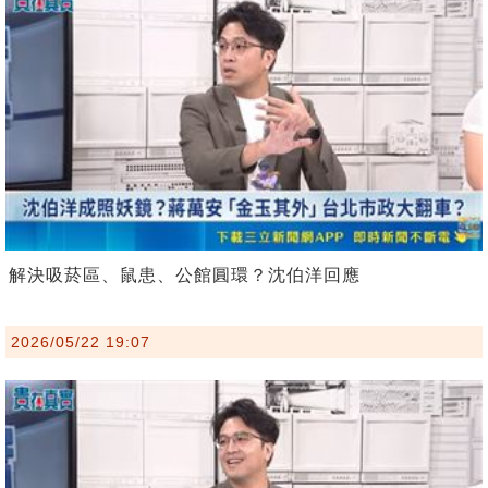
解決吸菸區、鼠患、公館圓環？沈伯洋回應
2026/05/22 19:07