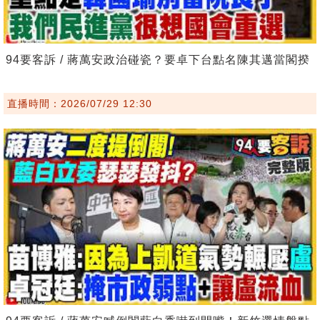
94要客訴 / 蔣萬安政治碰瓷？要卓下台點名陳其邁當閣揆
直播時間：2026/07/29 12:30