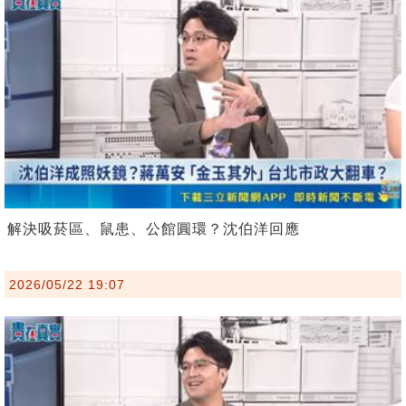
解決吸菸區、鼠患、公館圓環？沈伯洋回應
2026/05/22 19:07