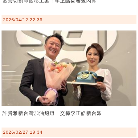
藍營切割印度移工案！李正皓揭審查內幕
2026/04/12 22:36
許貴雅新台灣加油熄燈 交棒李正皓新台派
2026/02/27 19:34