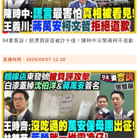
94要客訴 / 慈濟買疫苗被詐十億！陳時中示警蔣柯不道歉
直播時間：2026/08/07 12:30