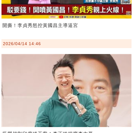
開撕！李貞秀怒控黃國昌主導逼宮
2026/04/14 14:46