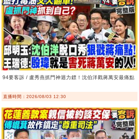
94要客訴 / 盧秀燕抓門神迴力鏢！沈伯洋戳蔣萬安最痛點
直播時間：2026/08/03 12:30