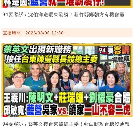
94要客訴 / 沈伯洋送暖東發號！新竹縣鄭朝方有機會贏
直播時間：2026/08/06 12:30
94要客訴 / 蔡英文接台東競總主委！藍白瞎攻台糖沒通報