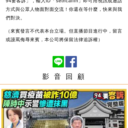
94要客訴」，輸入ID「setncallin」即可用視訊或通話
方式與公眾人物面對面交流！你還在等什麼，快來與我
們對決。
（來賓發言不代表本台立場。但直播節目進行中，留言
或謾罵侮辱來賓，本公司將保留法律追訴權）
影 音 回 顧