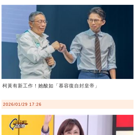
柯黃有新工作！她酸如「慕容復自封皇帝」
2026/01/29 17:26