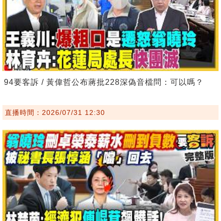
94要客訴 / 黃偉哲公布蔣批228深偽音檔問：可以嗎？
直播時間：2026/07/31 12:30