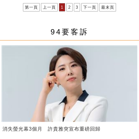
第一頁
上一頁
1
2
3
下一頁
最末頁
94要客訴
消失螢光幕3個月 許貴雅突宣布重磅回歸