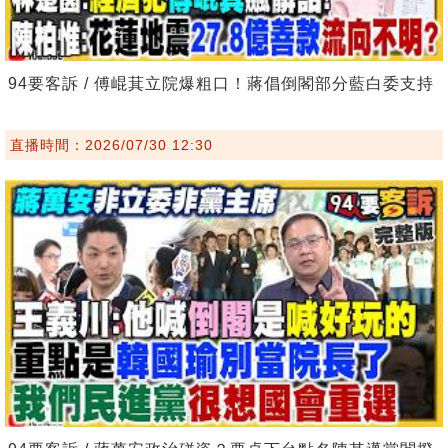
94要客訴 / 傅崐萁立院爆粗口！蔣倡倒閣部分藍白委支持
直播時間：2026/07/30 12:30