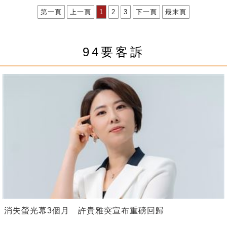
第一頁
上一頁
1
2
3
下一頁
最末頁
94要客訴
消失螢光幕3個月 許貴雅突宣布重磅回歸