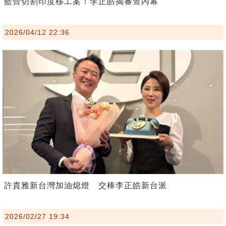
藍營切割印度移工案！李正皓揭審查內幕
2026/04/12 22:36
許貴雅新台灣加油熄燈 交棒李正皓新台派
2026/02/27 19:34