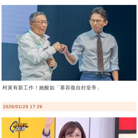
柯黃有新工作！她酸如「慕容復自封皇帝」
2026/01/29 17:26