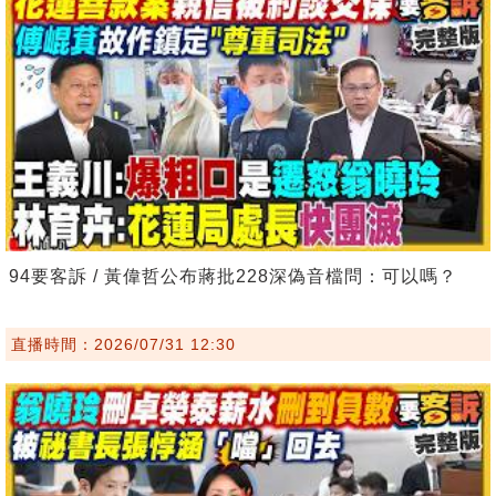
94要客訴 / 黃偉哲公布蔣批228深偽音檔問：可以嗎？
直播時間：2026/07/31 12:30