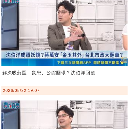
解決吸菸區、鼠患、公館圓環？沈伯洋回應
2026/05/22 19:07