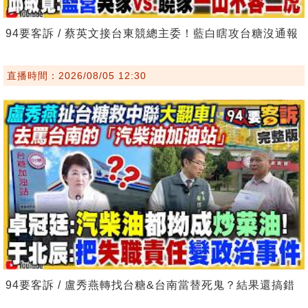
94要客訴 / 蔡英文接台東競總主委！藍白瞎攻台糖沒通報
直播時間：2026/08/05 12:30
94要客訴 / 盧秀燕轉找台糖&台南當替死鬼？結果還搞錯