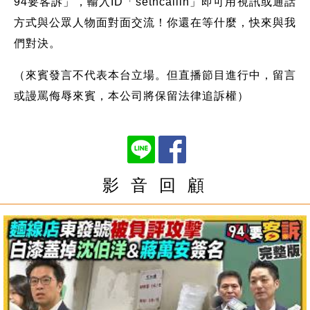
94要客訴」，輸入ID「setncallin」即可用視訊或通話
方式與公眾人物面對面交流！你還在等什麼，快來與我
們對決。
（來賓發言不代表本台立場。但直播節目進行中，留言
或謾罵侮辱來賓，本公司將保留法律追訴權）
影 音 回 顧