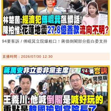
94要客訴 / 傅崐萁立院爆粗口！蔣倡倒閣部分藍白委支持
直播時間：2026/07/30 12:30