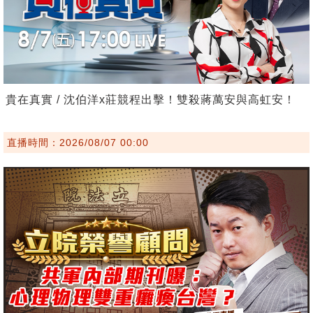
貴在真實 / 沈伯洋x莊競程出擊！雙殺蔣萬安與高虹安！
直播時間：2026/08/07 00:00