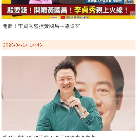
開撕！李貞秀怒控黃國昌主導逼宮
2026/04/14 14:46