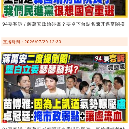
94要客訴 / 蔣萬安政治碰瓷？要卓下台點名陳其邁當閣揆
直播時間：2026/07/29 12:30