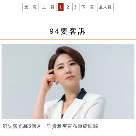
第一頁
上一頁
1
2
3
下一頁
最末頁
94要客訴
消失螢光幕3個月 許貴雅突宣布重磅回歸