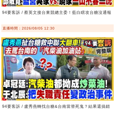
94要客訴 / 蔡英文接台東競總主委！藍白瞎攻台糖沒通報
直播時間：2026/08/05 12:30
94要客訴 / 盧秀燕轉找台糖&台南當替死鬼？結果還搞錯