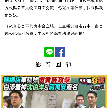
94要客訴」，輸入ID「setncallin」即可用視訊或通話
方式與公眾人物面對面交流！你還在等什麼，快來與我
們對決。
（來賓發言不代表本台立場。但直播節目進行中，留言
或謾罵侮辱來賓，本公司將保留法律追訴權）
影 音 回 顧