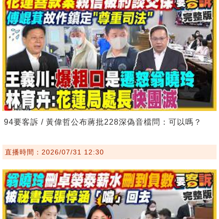
94要客訴 / 黃偉哲公布蔣批228深偽音檔問：可以嗎？
直播時間：2026/07/31 12:30