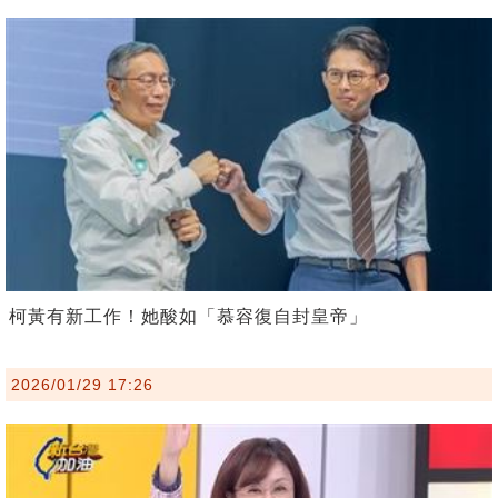
柯黃有新工作！她酸如「慕容復自封皇帝」
2026/01/29 17:26