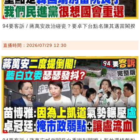
94要客訴 / 蔣萬安政治碰瓷？要卓下台點名陳其邁當閣揆
直播時間：2026/07/29 12:30