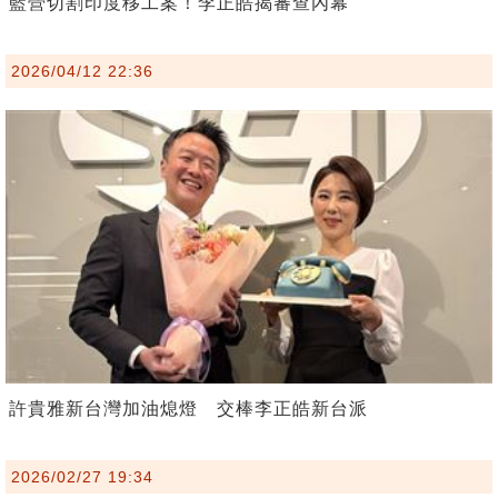
藍營切割印度移工案！李正皓揭審查內幕
2026/04/12 22:36
許貴雅新台灣加油熄燈 交棒李正皓新台派
2026/02/27 19:34