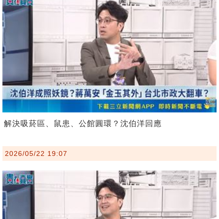
解決吸菸區、鼠患、公館圓環？沈伯洋回應
2026/05/22 19:07