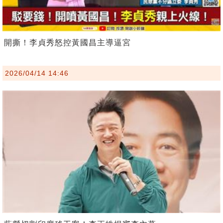
開撕！李貞秀怒控黃國昌主導逼宮
2026/04/14 14:46