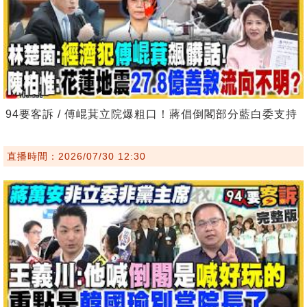
94要客訴 / 傅崐萁立院爆粗口！蔣倡倒閣部分藍白委支持
直播時間：2026/07/30 12:30