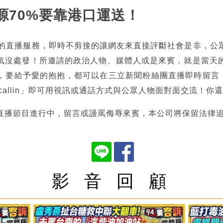
能源70%要靠港口運送！
熱的直播服務，即時不剪接的讓網友來直接評斷社會是非，公
氣沒處發！所邀請的政治人物、媒體人或是來賓，就是當天
，要給予愛的抱抱，都可以在三立新聞粉絲團直播即時留言，也
tncallin」即可用視訊或通話方式與公眾人物面對面交流！
直播節目進行中，留言或謾罵侮辱來賓，本公司將保留法律
影 音 回 顧