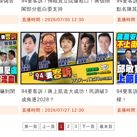
8深偽音
94要客訴 / 傅崐萁立院爆粗口！蔣倡倒
94要客
閣部分藍白委支持
點名陳
直播時間：2026/07/30 12:30
直播時間：2
委嚇到閉
94要客訴 / 蔣上凱道大成功！民調破3
94要客
成角逐2028？
樑！
直播時間：2026/07/27 12:30
直播時間：2
第一頁
上一頁
1
2
3
下一頁
最末頁