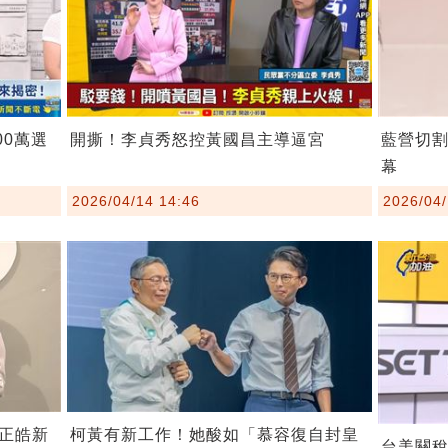
00萬選
開撕！李貞秀怒控黃國昌主導逼宮
藍營切
幕
2026/04/14 14:46
2026/04/
柯黃有新工作！她酸如「慕容復自封皇
正皓新
台美關