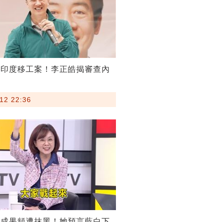
割印度移工案！李正皓揭審查內
12 22:36
稅成果頻遭抹黑！她預言藍白下