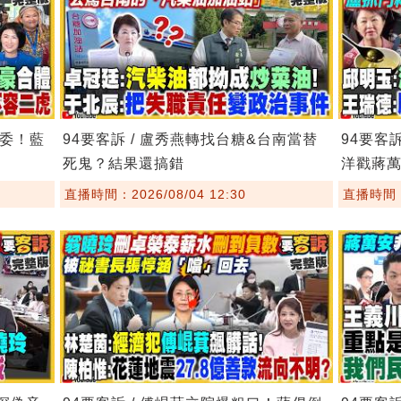
主委！藍
94要客訴 / 盧秀燕轉找台糖&台南當替
94要客
死鬼？結果還搞錯
洋戳蔣
直播時間：2026/08/04 12:30
直播時間：2