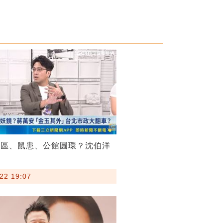
菸區、鼠患、公館圓環？沈伯洋
22 19:07