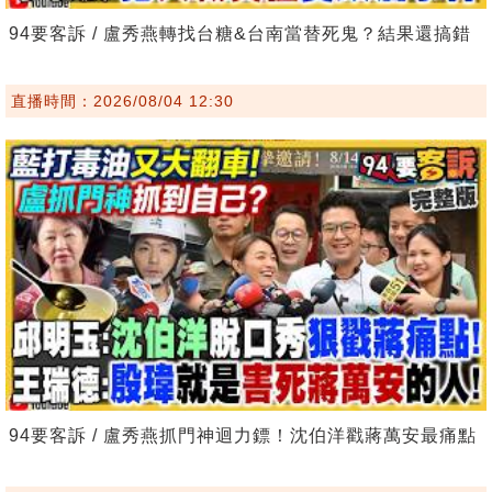
94要客訴 / 盧秀燕轉找台糖&台南當替死鬼？結果還搞錯
直播時間：2026/08/04 12:30
94要客訴 / 盧秀燕抓門神迴力鏢！沈伯洋戳蔣萬安最痛點