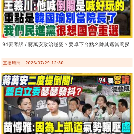
94要客訴 / 蔣萬安政治碰瓷？要卓下台點名陳其邁當閣揆
直播時間：2026/07/29 12:30