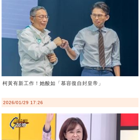
柯黃有新工作！她酸如「慕容復自封皇帝」
2026/01/29 17:26