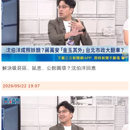
解決吸菸區、鼠患、公館圓環？沈伯洋回應
2026/05/22 19:07