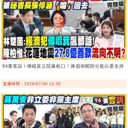
94要客訴 / 傅崐萁立院爆粗口！蔣倡倒閣部分藍白委支持
直播時間：2026/07/30 12:30