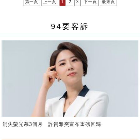
第一頁
上一頁
1
2
3
下一頁
最末頁
94要客訴
消失螢光幕3個月 許貴雅突宣布重磅回歸