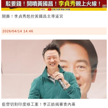
開撕！李貞秀怒控黃國昌主導逼宮
2026/04/14 14:46
藍營切割印度移工案！李正皓揭審查內幕