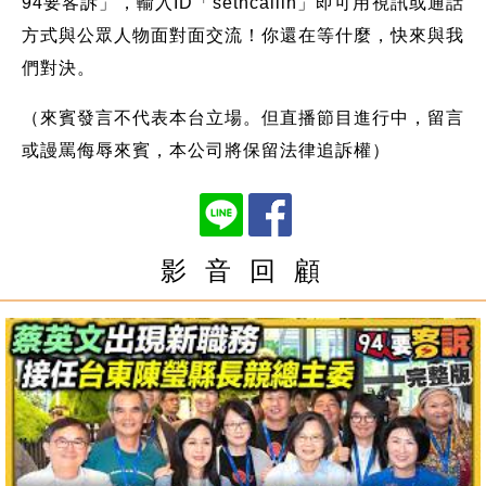
94要客訴」，輸入ID「setncallin」即可用視訊或通話
方式與公眾人物面對面交流！你還在等什麼，快來與我
們對決。
（來賓發言不代表本台立場。但直播節目進行中，留言
或謾罵侮辱來賓，本公司將保留法律追訴權）
影 音 回 顧