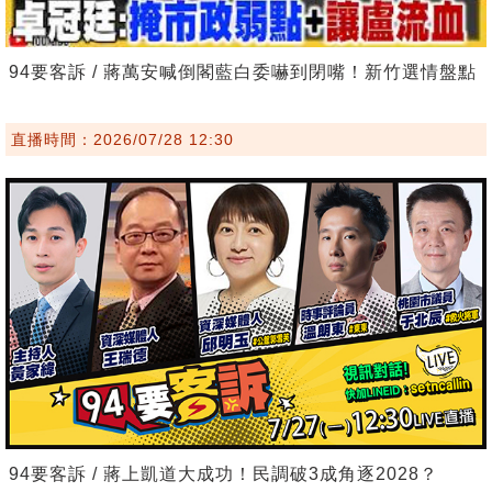
94要客訴 / 蔣萬安喊倒閣藍白委嚇到閉嘴！新竹選情盤點
直播時間：2026/07/28 12:30
94要客訴 / 蔣上凱道大成功！民調破3成角逐2028？