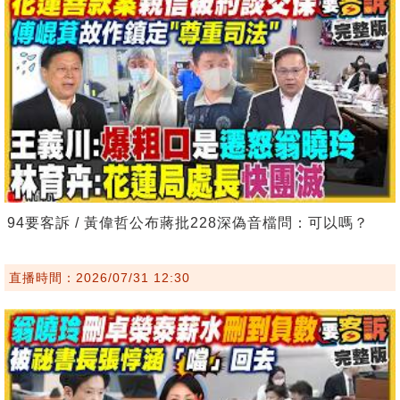
94要客訴 / 黃偉哲公布蔣批228深偽音檔問：可以嗎？
直播時間：2026/07/31 12:30