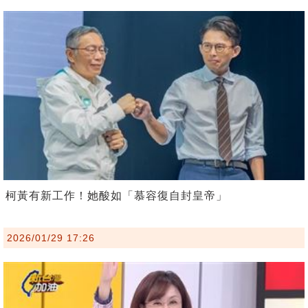
柯黃有新工作！她酸如「慕容復自封皇帝」
2026/01/29 17:26