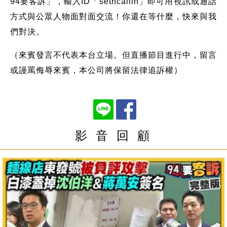
94要客訴」，輸入ID「setncallin」即可用視訊或通話
方式與公眾人物面對面交流！你還在等什麼，快來與我
們對決。
（來賓發言不代表本台立場。但直播節目進行中，留言
或謾罵侮辱來賓，本公司將保留法律追訴權）
影 音 回 顧