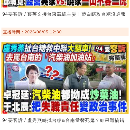
94要客訴 / 蔡英文接台東競總主委！藍白瞎攻台糖沒通報
直播時間：2026/08/05 12:30
94要客訴 / 盧秀燕轉找台糖&台南當替死鬼？結果還搞錯