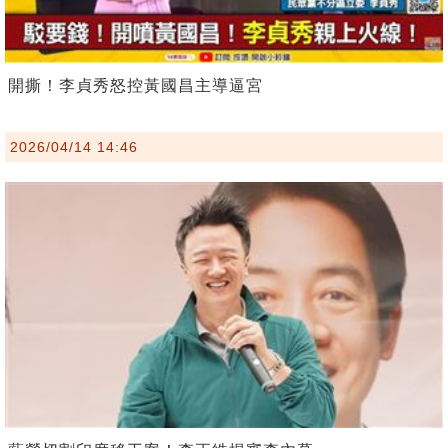
開撕！李貞秀怒控黃國昌主導逼宮
2026/04/14 14:46