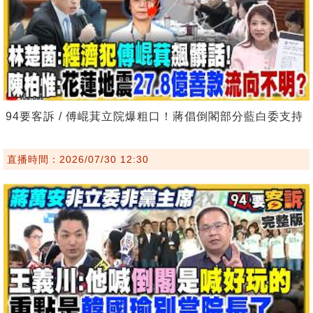
94要客訴 / 傅崐萁立院爆粗口！蔣倡倒閣部分藍白委支持
直播時間：2026/07/30 12:30