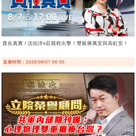
貴在真實 / 沈伯洋x莊競程出擊！雙殺蔣萬安與高虹安！
直播時間：2026/08/07 00:00