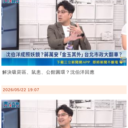
解決吸菸區、鼠患、公館圓環？沈伯洋回應
2026/05/22 19:07