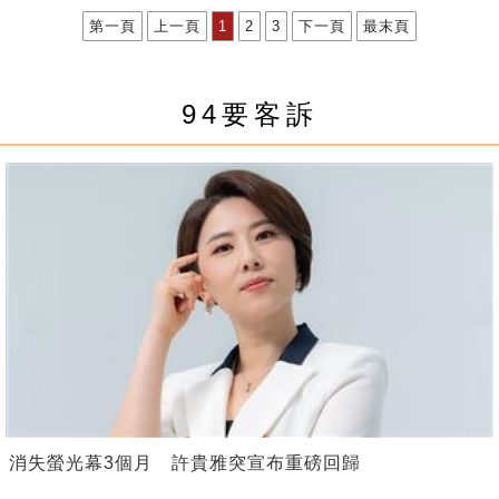
第一頁
上一頁
1
2
3
下一頁
最末頁
94要客訴
消失螢光幕3個月 許貴雅突宣布重磅回歸