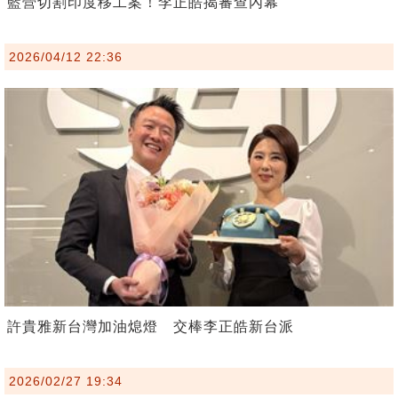
藍營切割印度移工案！李正皓揭審查內幕
2026/04/12 22:36
許貴雅新台灣加油熄燈 交棒李正皓新台派
2026/02/27 19:34