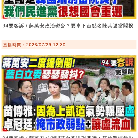
94要客訴 / 蔣萬安政治碰瓷？要卓下台點名陳其邁當閣揆
直播時間：2026/07/29 12:30