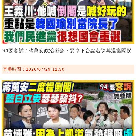
94要客訴 / 蔣萬安政治碰瓷？要卓下台點名陳其邁當閣揆
直播時間：2026/07/29 12:30