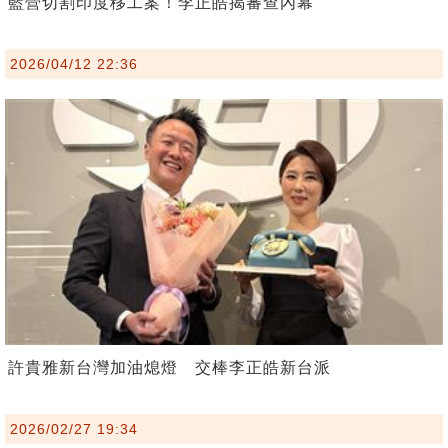
藍營切割印度移工案！李正皓揭審查內幕
2026/04/12 22:36
許貴雅新台灣加油熄燈 交棒李正皓新台派
2026/02/27 19:34