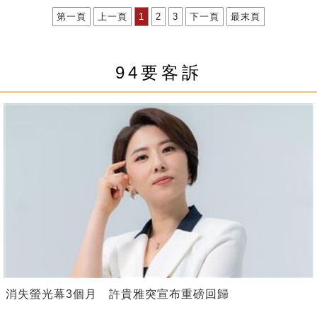
第一頁
上一頁
1
2
3
下一頁
最末頁
94要客訴
消失螢光幕3個月 許貴雅突宣布重磅回歸