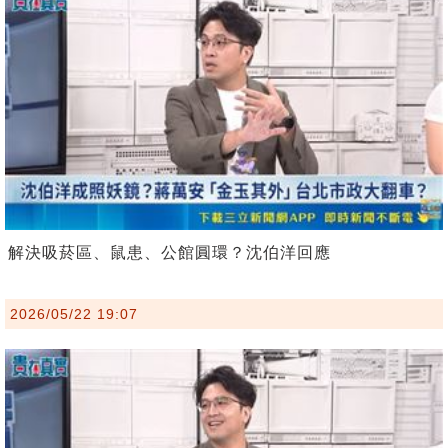
解決吸菸區、鼠患、公館圓環？沈伯洋回應
2026/05/22 19:07