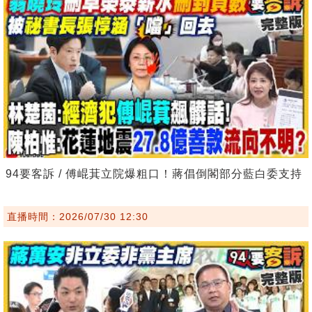
94要客訴 / 傅崐萁立院爆粗口！蔣倡倒閣部分藍白委支持
直播時間：2026/07/30 12:30