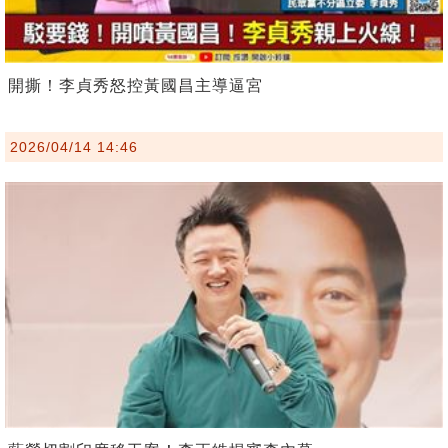
開撕！李貞秀怒控黃國昌主導逼宮
2026/04/14 14:46