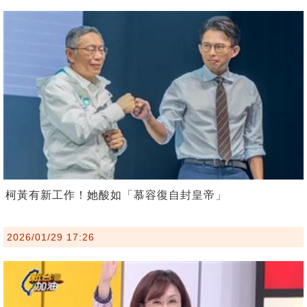
柯黃有新工作！她酸如「慕容復自封皇帝」
2026/01/29 17:26