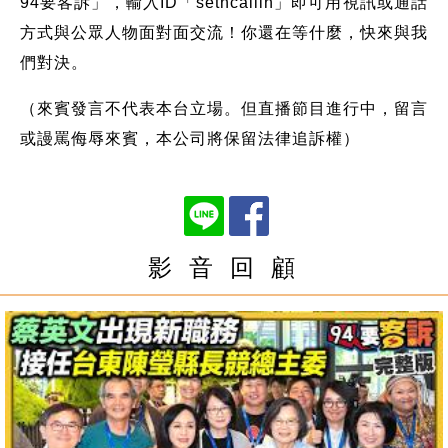
94要客訴」，輸入ID「setncallin」即可用視訊或通話
方式與公眾人物面對面交流！你還在等什麼，快來與我
們對決。
（來賓發言不代表本台立場。但直播節目進行中，留言
或謾罵侮辱來賓，本公司將保留法律追訴權）
影 音 回 顧