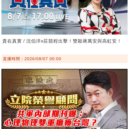
貴在真實 / 沈伯洋x莊競程出擊！雙殺蔣萬安與高虹安！
直播時間：2026/08/07 00:00