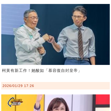
柯黃有新工作！她酸如「慕容復自封皇帝」
2026/01/29 17:26