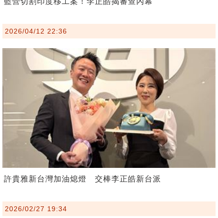
藍營切割印度移工案！李正皓揭審查內幕
2026/04/12 22:36
許貴雅新台灣加油熄燈 交棒李正皓新台派
2026/02/27 19:34