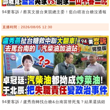
94要客訴 / 蔡英文接台東競總主委！藍白瞎攻台糖沒通報
直播時間：2026/08/05 12:30
94要客訴 / 盧秀燕轉找台糖&台南當替死鬼？結果還搞錯