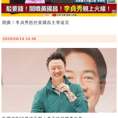
開撕！李貞秀怒控黃國昌主導逼宮
2026/04/14 14:46