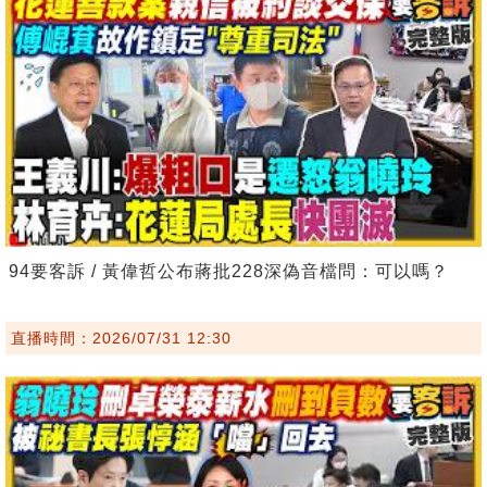
94要客訴 / 黃偉哲公布蔣批228深偽音檔問：可以嗎？
直播時間：2026/07/31 12:30