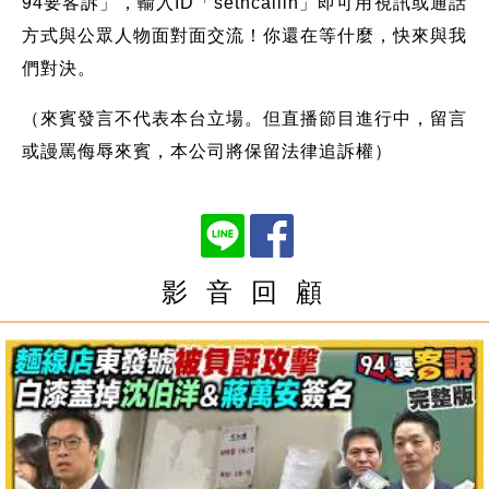
94要客訴」，輸入ID「setncallin」即可用視訊或通話
方式與公眾人物面對面交流！你還在等什麼，快來與我
們對決。
（來賓發言不代表本台立場。但直播節目進行中，留言
或謾罵侮辱來賓，本公司將保留法律追訴權）
影 音 回 顧