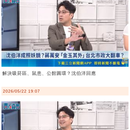
解決吸菸區、鼠患、公館圓環？沈伯洋回應
2026/05/22 19:07