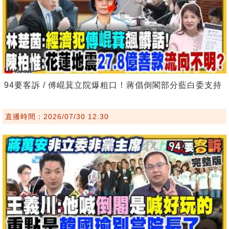
94要客訴 / 傅崐萁立院爆粗口！蔣倡倒閣部分藍白委支持
直播時間：2026/07/30 12:30