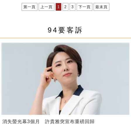
第一頁
上一頁
1
2
3
下一頁
最末頁
94要客訴
消失螢光幕3個月 許貴雅突宣布重磅回歸