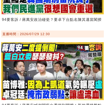
94要客訴 / 蔣萬安政治碰瓷？要卓下台點名陳其邁當閣揆
直播時間：2026/07/29 12:30