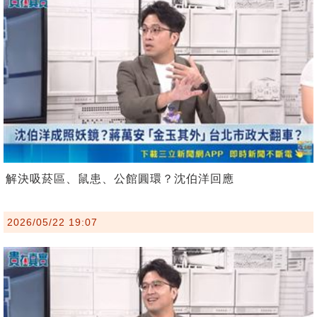
解決吸菸區、鼠患、公館圓環？沈伯洋回應
2026/05/22 19:07