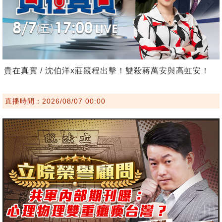
貴在真實 / 沈伯洋x莊競程出擊！雙殺蔣萬安與高虹安！
直播時間：2026/08/07 00:00