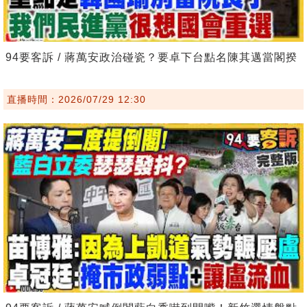
94要客訴 / 蔣萬安政治碰瓷？要卓下台點名陳其邁當閣揆
直播時間：2026/07/29 12:30