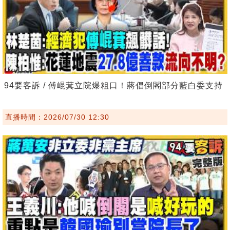
94要客訴 / 傅崐萁立院爆粗口！蔣倡倒閣部分藍白委支持
直播時間：2026/07/30 12:30