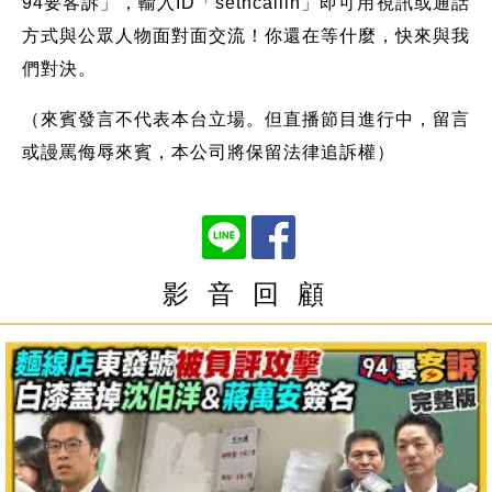
94要客訴」，輸入ID「setncallin」即可用視訊或通話
方式與公眾人物面對面交流！你還在等什麼，快來與我
們對決。
（來賓發言不代表本台立場。但直播節目進行中，留言
或謾罵侮辱來賓，本公司將保留法律追訴權）
影 音 回 顧