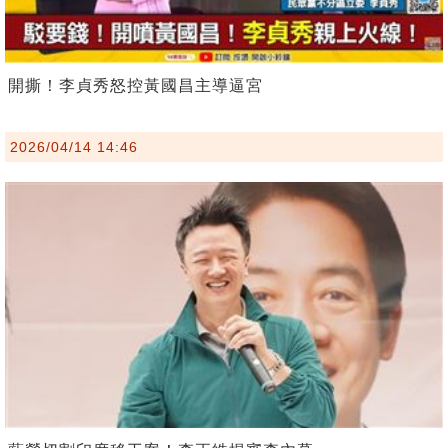
開撕！李貞秀怒控黃國昌主導逼宮
2026/04/14 14:46