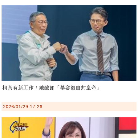
柯黃有新工作！她酸如「慕容復自封皇帝」
2026/01/29 17:26