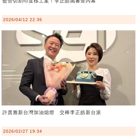
藍營切割印度移工案！李正皓揭審查內幕
2026/04/12 22:36
許貴雅新台灣加油熄燈 交棒李正皓新台派
2026/02/27 19:34