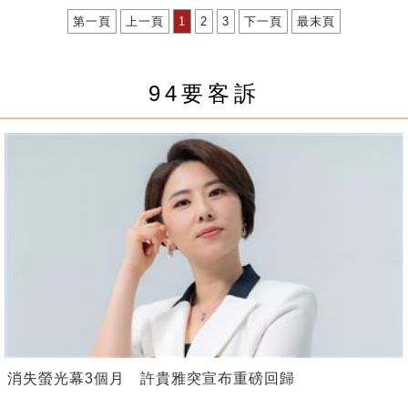
第一頁
上一頁
1
2
3
下一頁
最末頁
94要客訴
消失螢光幕3個月 許貴雅突宣布重磅回歸