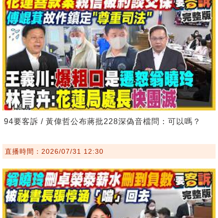
94要客訴 / 黃偉哲公布蔣批228深偽音檔問：可以嗎？
直播時間：2026/07/31 12:30