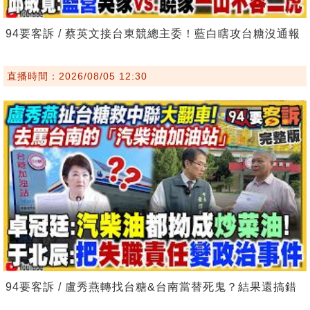
94要客訴 / 蔡英文接台東競總主委！藍白瞎攻台糖沒通報
直播時間：2026/08/05 12:30
94要客訴 / 盧秀燕轉找台糖&台南當替死鬼？結果還搞錯