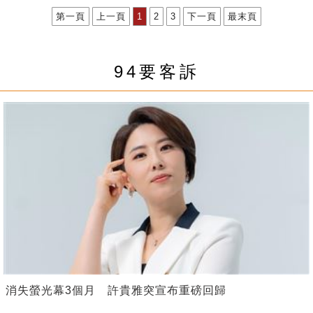
第一頁
上一頁
1
2
3
下一頁
最末頁
94要客訴
消失螢光幕3個月 許貴雅突宣布重磅回歸