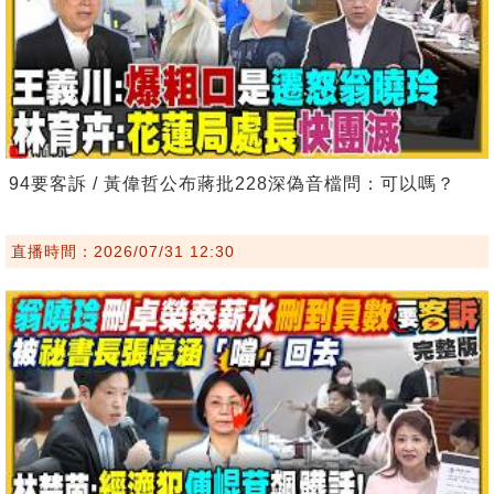
94要客訴 / 黃偉哲公布蔣批228深偽音檔問：可以嗎？
直播時間：2026/07/31 12:30