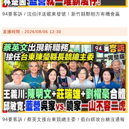
94要客訴 / 沈伯洋送暖東發號！新竹縣鄭朝方有機會贏
直播時間：2026/08/06 12:30
94要客訴 / 蔡英文接台東競總主委！藍白瞎攻台糖沒通報