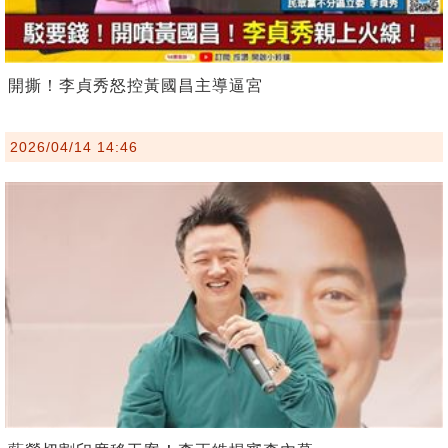
開撕！李貞秀怒控黃國昌主導逼宮
2026/04/14 14:46