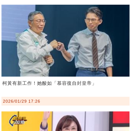
柯黃有新工作！她酸如「慕容復自封皇帝」
2026/01/29 17:26