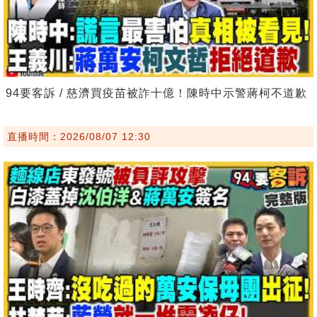
94要客訴 / 慈濟買疫苗被詐十億！陳時中示警蔣柯不道歉
直播時間：2026/08/07 12:30