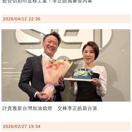
藍營切割印度移工案！李正皓揭審查內幕
2026/04/12 22:36
許貴雅新台灣加油熄燈 交棒李正皓新台派
2026/02/27 19:34