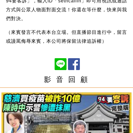
94要客訴」，輸入ID「setncallin」即可用視訊或通話
方式與公眾人物面對面交流！你還在等什麼，快來與我
們對決。
（來賓發言不代表本台立場。但直播節目進行中，留言
或謾罵侮辱來賓，本公司將保留法律追訴權）
影 音 回 顧