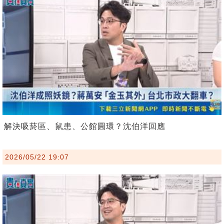
解決吸菸區、鼠患、公館圓環？沈伯洋回應
2026/05/22 19:07