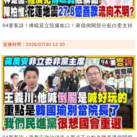
94要客訴 / 傅崐萁立院爆粗口！蔣倡倒閣部分藍白委支持
直播時間：2026/07/30 12:30