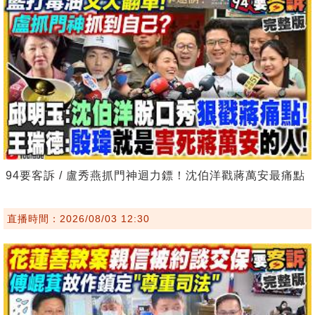
94要客訴 / 盧秀燕抓門神迴力鏢！沈伯洋戳蔣萬安最痛點
直播時間：2026/08/03 12:30