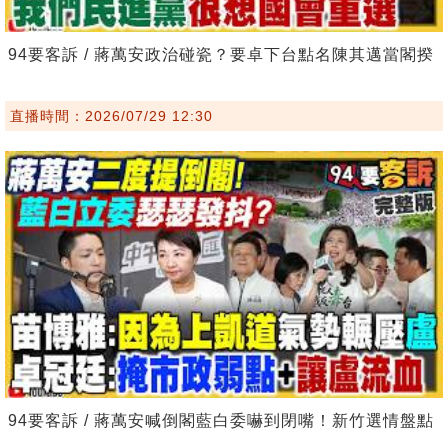
94要客訴 / 蔣萬安政治碰瓷？要卓下台點名陳其邁當閣揆
直播時間：2026/07/29 12:30
94要客訴 / 蔣萬安喊倒閣藍白委嚇到閉嘴！新竹選情盤點