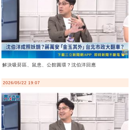
解決吸菸區、鼠患、公館圓環？沈伯洋回應
2026/05/22 19:07