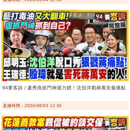
94要客訴 / 盧秀燕抓門神迴力鏢！沈伯洋戳蔣萬安最痛點
直播時間：2026/08/03 12:30