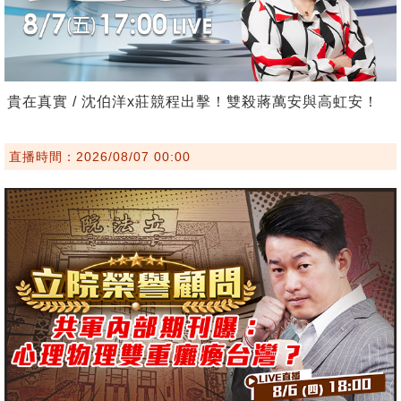
貴在真實 / 沈伯洋x莊競程出擊！雙殺蔣萬安與高虹安！
直播時間：2026/08/07 00:00