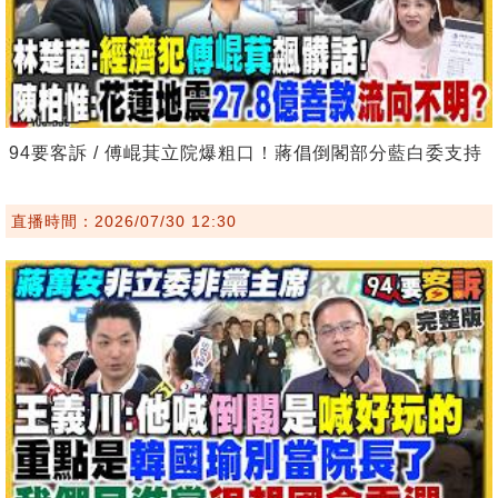
94要客訴 / 傅崐萁立院爆粗口！蔣倡倒閣部分藍白委支持
直播時間：2026/07/30 12:30