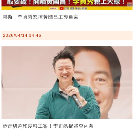
開撕！李貞秀怒控黃國昌主導逼宮
2026/04/14 14:46
藍營切割印度移工案！李正皓揭審查內幕