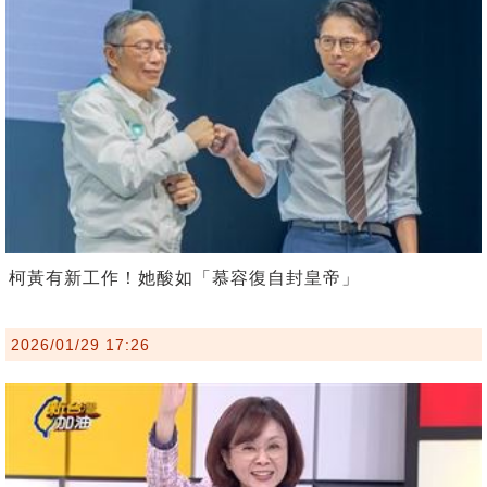
柯黃有新工作！她酸如「慕容復自封皇帝」
2026/01/29 17:26