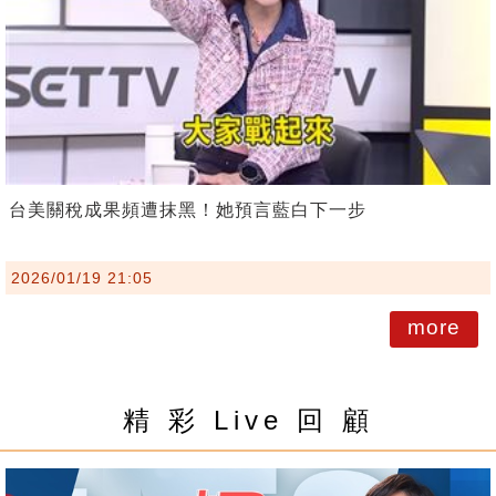
台美關稅成果頻遭抹黑！她預言藍白下一步
2026/01/19 21:05
more
精 彩 Live 回 顧