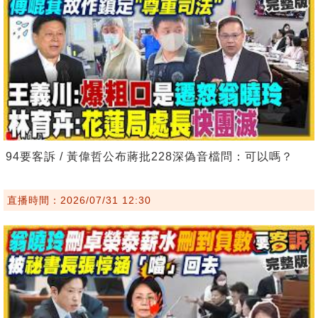
94要客訴 / 黃偉哲公布蔣批228深偽音檔問：可以嗎？
直播時間：2026/07/31 12:30