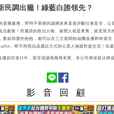
中南新民調出籠！綠藍白誰領先？
熱的直播服務，即時不剪接的讓網友來直接評斷社會是非，公
氣沒處發！所邀請的政治人物、媒體人或是來賓，就是當天
，要給與愛的抱抱，都可以在三立新聞粉絲團直播即時留言，也
tncallin」即可用視訊或通話方式與公眾人物面對面交流！
直播節目進行中，留言或謾罵侮辱來賓，本公司將保留法律
影 音 回 顧