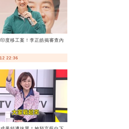
割印度移工案！李正皓揭審查內
12 22:36
稅成果頻遭抹黑！她預言藍白下