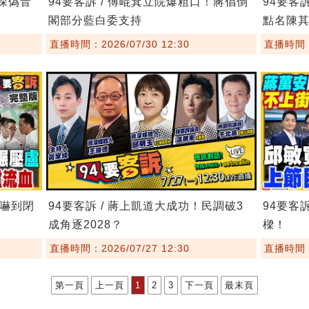
8深偽音
94要客訴 / 傅崐萁立院爆粗口！蔣倡倒
94要客
閣部分藍白委支持
點名陳
直播時間：2026/07/30 12:30
直播時間：2
委嚇到閉
94要客訴 / 蔣上凱道大成功！民調破3
94要客
成角逐2028？
樑！
直播時間：2026/07/27 12:30
直播時間：2
第一頁
上一頁
1
2
3
下一頁
最末頁