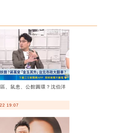
菸區、鼠患、公館圓環？沈伯洋
22 19:07