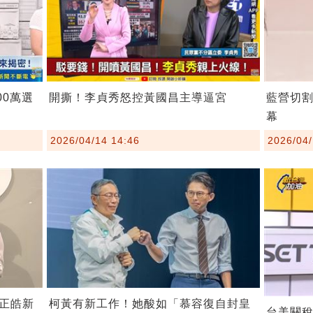
00萬選
開撕！李貞秀怒控黃國昌主導逼宮
藍營切
幕
2026/04/14 14:46
2026/04/
柯黃有新工作！她酸如「慕容復自封皇
正皓新
台美關