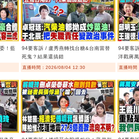
主委！藍
94要客訴 / 盧秀燕轉找台糖&台南當替
94要客
死鬼？結果還搞錯
洋戳蔣
直播時間：2026/08/04 12:30
直播時間：2