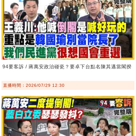
94要客訴 / 蔣萬安政治碰瓷？要卓下台點名陳其邁當閣揆
直播時間：2026/07/29 12:30