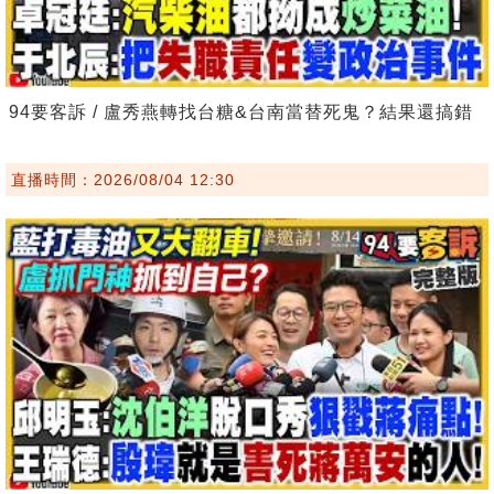
94要客訴 / 盧秀燕轉找台糖&台南當替死鬼？結果還搞錯
直播時間：2026/08/04 12:30