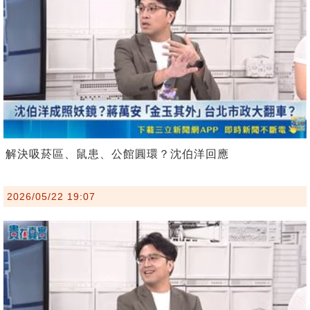
解決吸菸區、鼠患、公館圓環？沈伯洋回應
2026/05/22 19:07