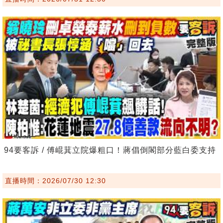
94要客訴 / 傅崐萁立院爆粗口！蔣倡倒閣部分藍白委支持
直播時間：2026/07/30 12:30