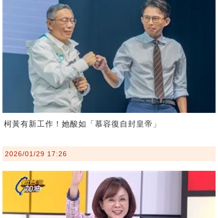
柯黃有新工作！她酸如「慕容復自封皇帝」
2026/01/29 17:26