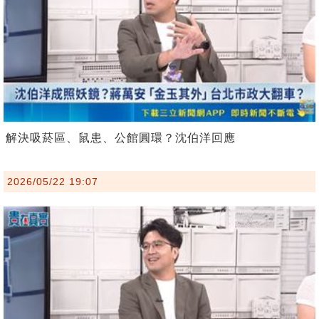
解決吸菸區、鼠患、公館圓環？沈伯洋回應
2026/05/22 19:07