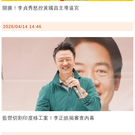
開撕！李貞秀怒控黃國昌主導逼宮
2026/04/14 14:46
藍營切割印度移工案！李正皓揭審查內幕