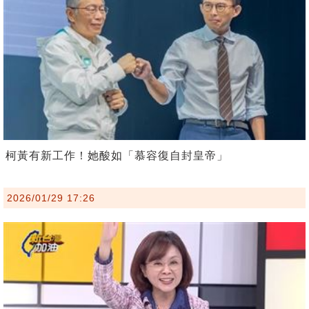
柯黃有新工作！她酸如「慕容復自封皇帝」
2026/01/29 17:26