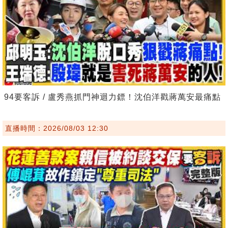
94要客訴 / 盧秀燕抓門神迴力鏢！沈伯洋戳蔣萬安最痛點
直播時間：2026/08/03 12:30