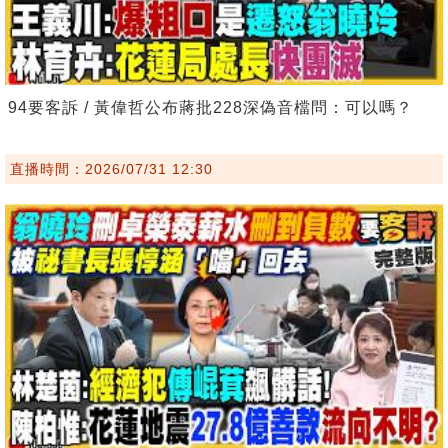
94要客訴 / 黃偉哲公布蔣批228深偽音檔問：可以嗎？
直播時間：2026/07/31 12:30