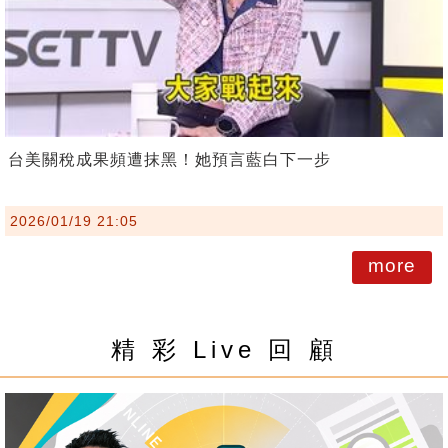
台美關稅成果頻遭抹黑！她預言藍白下一步
2026/01/19 21:05
more
精 彩 Live 回 顧