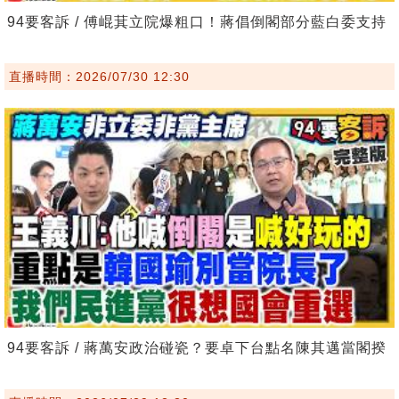
94要客訴 / 傅崐萁立院爆粗口！蔣倡倒閣部分藍白委支持
直播時間：2026/07/30 12:30
94要客訴 / 蔣萬安政治碰瓷？要卓下台點名陳其邁當閣揆