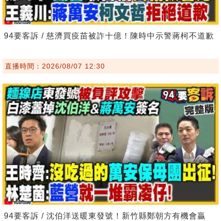
94要客訴 / 慈濟買疫苗被詐十億！陳時中示警蔣柯不道歉
直播時間：2026/08/07 12:30
94要客訴 / 沈伯洋送暖東發號！新竹縣鄭朝方有機會贏