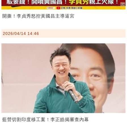
開撕！李貞秀怒控黃國昌主導逼宮
2026/04/14 14:46
藍營切割印度移工案！李正皓揭審查內幕