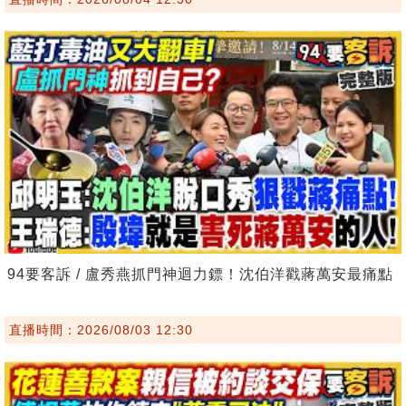
94要客訴 / 盧秀燕抓門神迴力鏢！沈伯洋戳蔣萬安最痛點
直播時間：2026/08/03 12:30