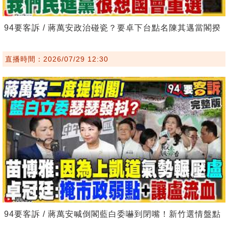
94要客訴 / 蔣萬安政治碰瓷？要卓下台點名陳其邁當閣揆
直播時間：2026/07/29 12:30
94要客訴 / 蔣萬安喊倒閣藍白委嚇到閉嘴！新竹選情盤點