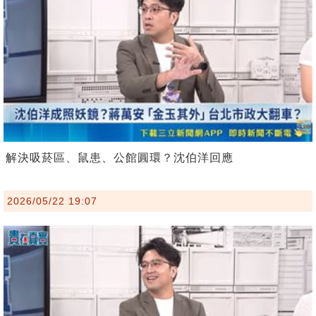
解決吸菸區、鼠患、公館圓環？沈伯洋回應
2026/05/22 19:07