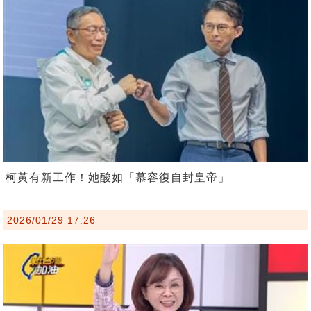
柯黃有新工作！她酸如「慕容復自封皇帝」
2026/01/29 17:26