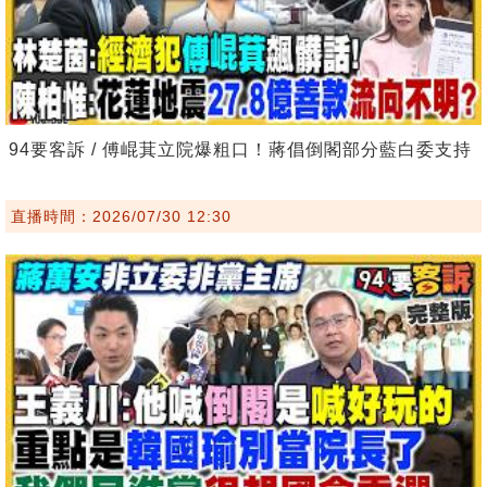
94要客訴 / 傅崐萁立院爆粗口！蔣倡倒閣部分藍白委支持
直播時間：2026/07/30 12:30