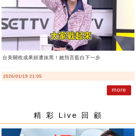
台美關稅成果頻遭抹黑！她預言藍白下一步
2026/01/19 21:05
more
精 彩 Live 回 顧