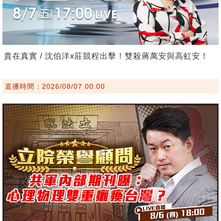
貴在真實 / 沈伯洋x莊競程出擊！雙殺蔣萬安與高虹安！
直播時間：2026/08/07 00:00