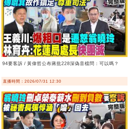
94要客訴 / 黃偉哲公布蔣批228深偽音檔問：可以嗎？
直播時間：2026/07/31 12:30