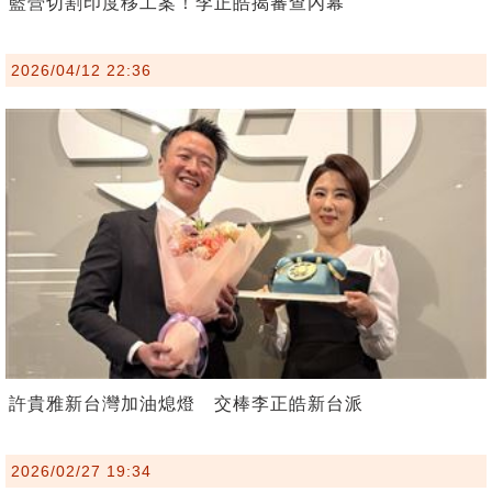
藍營切割印度移工案！李正皓揭審查內幕
2026/04/12 22:36
許貴雅新台灣加油熄燈 交棒李正皓新台派
2026/02/27 19:34