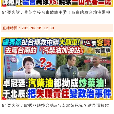
94要客訴 / 蔡英文接台東競總主委！藍白瞎攻台糖沒通報
直播時間：2026/08/05 12:30
94要客訴 / 盧秀燕轉找台糖&台南當替死鬼？結果還搞錯