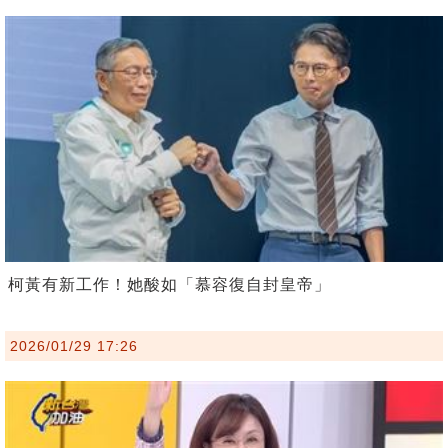
柯黃有新工作！她酸如「慕容復自封皇帝」
2026/01/29 17:26