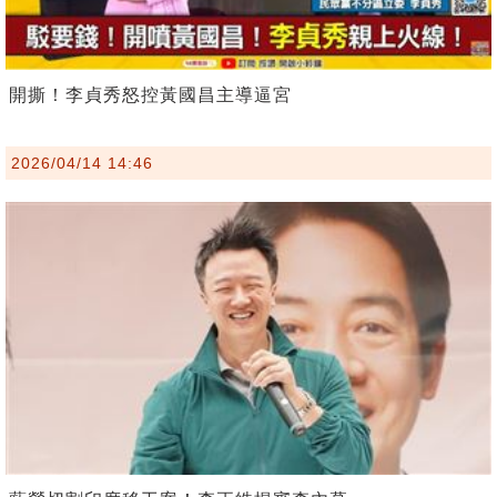
開撕！李貞秀怒控黃國昌主導逼宮
2026/04/14 14:46