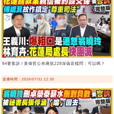
94要客訴 / 黃偉哲公布蔣批228深偽音檔問：可以嗎？
直播時間：2026/07/31 12:30