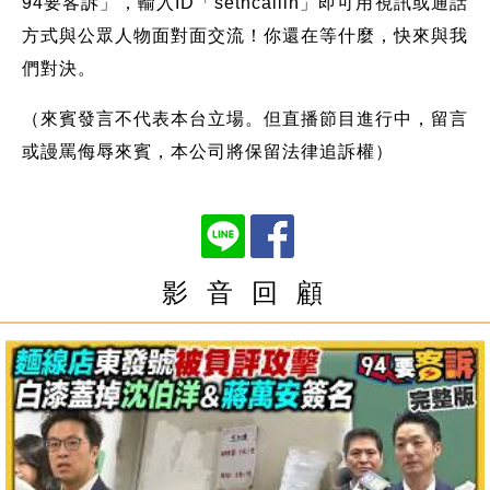
94要客訴」，輸入ID「setncallin」即可用視訊或通話
方式與公眾人物面對面交流！你還在等什麼，快來與我
們對決。
（來賓發言不代表本台立場。但直播節目進行中，留言
或謾罵侮辱來賓，本公司將保留法律追訴權）
影 音 回 顧