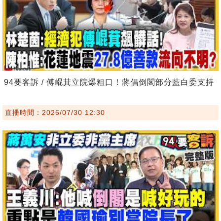
94要客訴 / 傅崐萁立院爆粗口！蔣倡倒閣部分藍白委支持
直播時間：2026/07/30 12:30