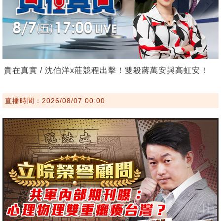
貴在真實 / 沈伯洋x莊競程出擊！雙殺蔣萬安與高虹安！
直播時間：2026/08/07 00:00