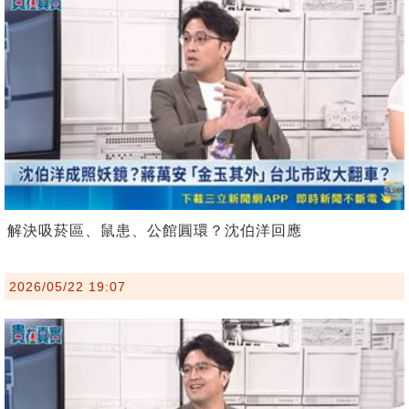
解決吸菸區、鼠患、公館圓環？沈伯洋回應
2026/05/22 19:07