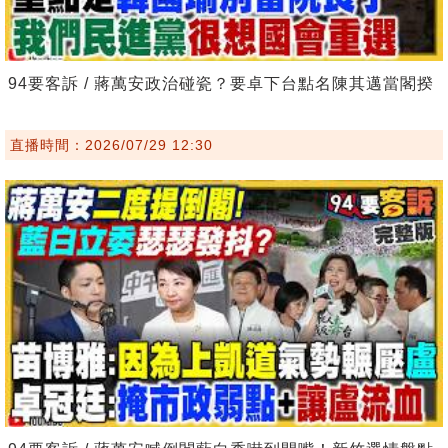
94要客訴 / 蔣萬安政治碰瓷？要卓下台點名陳其邁當閣揆
直播時間：2026/07/29 12:30