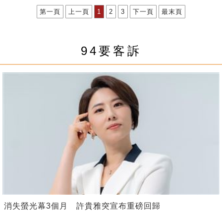
第一頁
上一頁
1
2
3
下一頁
最末頁
94要客訴
消失螢光幕3個月 許貴雅突宣布重磅回歸