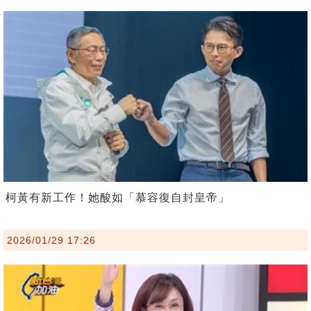
柯黃有新工作！她酸如「慕容復自封皇帝」
2026/01/29 17:26