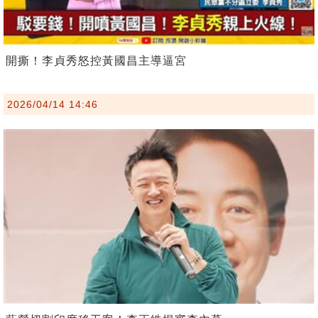
開撕！李貞秀怒控黃國昌主導逼宮
2026/04/14 14:46