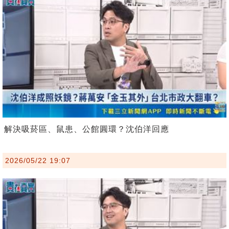
解決吸菸區、鼠患、公館圓環？沈伯洋回應
2026/05/22 19:07