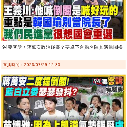
94要客訴 / 蔣萬安政治碰瓷？要卓下台點名陳其邁當閣揆
直播時間：2026/07/29 12:30