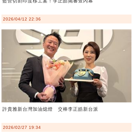
藍營切割印度移工案！李正皓揭審查內幕
2026/04/12 22:36
許貴雅新台灣加油熄燈 交棒李正皓新台派
2026/02/27 19:34