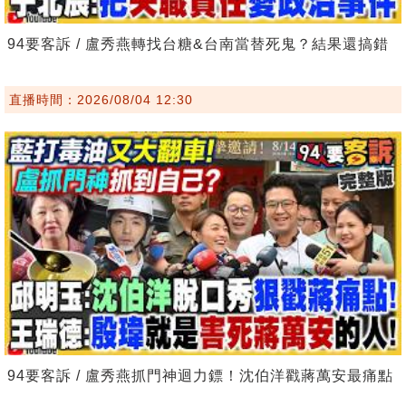
94要客訴 / 盧秀燕轉找台糖&台南當替死鬼？結果還搞錯
直播時間：2026/08/04 12:30
94要客訴 / 盧秀燕抓門神迴力鏢！沈伯洋戳蔣萬安最痛點