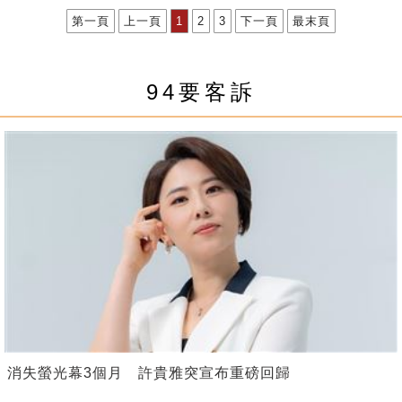
第一頁
上一頁
1
2
3
下一頁
最末頁
94要客訴
消失螢光幕3個月 許貴雅突宣布重磅回歸