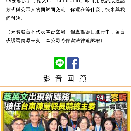
94要客訴」，輸入ID「setncallin」即可用視訊或通話
方式與公眾人物面對面交流！你還在等什麼，快來與我
們對決。
（來賓發言不代表本台立場。但直播節目進行中，留言
或謾罵侮辱來賓，本公司將保留法律追訴權）
影 音 回 顧