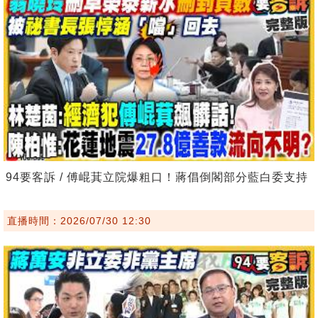
94要客訴 / 傅崐萁立院爆粗口！蔣倡倒閣部分藍白委支持
直播時間：2026/07/30 12:30